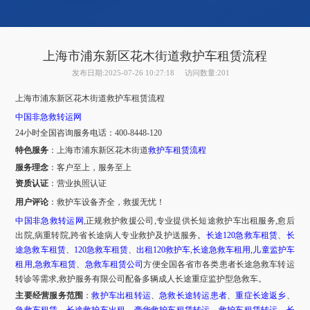
上海市浦东新区花木街道救护车租赁流程
发布日期:2025-07-26 10:27:18
访问数量:201
上海市浦东新区花木街道
救护车租赁流程
中国非急救转运网
24小时全国咨询服务电话：400-8448-120
特色服务
：
上海市
浦东新区花木街道
救护车租赁流程
服务理念
：客户至上，服务至上
资质认证
：营业执照认证
用户评论
：
救护车设备齐全，救援无忧！
中国非急救转运网
,正规救护救援公司,专业提供长短途救护车出租服务,愈后
出院,病重转院,跨省长途病人专业救护及护送服务。
长途120急救车租赁
、
长
途急救车租赁
、
120急救车租赁
、
出租120救护车
,
长途急救车租用
,
儿童监护车
租用
,
急救车租赁
、
急救车租赁公司
方便全国各省市各类患者长途急救车转运
转诊等需求,救护服务有限公司配备多辆成人长途重症监护型急救车。
主要经营服务范围
：
救护车出租转运
、
急救长途转运患者
、
重症长途返乡
、