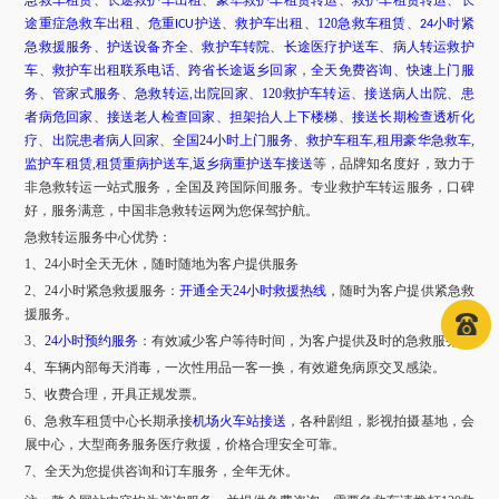
急救车租赁
、
长途救护车出租
、
豪华救护车租赁转运
、
救护车租赁转运
、
长
途重症急救车出租
、
危重
护送
、
救护车出租
、
120急救车租赁
、
小时紧
ICU
24
急救援服务
、
护送设备齐全
、
救护车转院
、
长途医疗护送车
、
病人转运救护
车
、
救护车出租联系电话
、
跨省长途返乡回家
，
全天免费咨询
、
快速上门服
务
、
管家式服务
、
急救转运
,
出院回家
、
120救护车转运
、
接送病人出院
、
患
者病危回家
、
接送老人检查回家
、
担架抬人上下楼梯
、
接送长期检查透析化
疗
、
出院患者病人回家
、
全国24小时上门服务
、
救护车租车
,
租用豪华急救车
,
监护车租赁
,
租赁重病护送车
,
返乡病重护送车接送
等，品牌知名度好，致力于
非急救转运一站式服务，全国及跨国际间服务。专业救护车转运服务，口碑
好，服务满意，中国非急救转运网为您保驾护航。
急救转运服务中心优势：
1、24小时全天无休，随时随地为客户提供服务
2、24小时紧急救援服务：
开通全天24小时救援热线
，随时为客户提供紧急救
援服务。
3、
24小时预约服务
：有效减少客户等待时间，为客户提供及时的急救服务。
4、车辆内部每天消毒，一次性用品一客一换，有效避免病原交叉感染。
5、收费合理，开具正规发票。
6、急救车租赁中心长期承接
机场火车站接送
，各种剧组，影视拍摄基地，会
展中心，大型商务服务医疗救援，价格合理安全可靠。
7、全天为您提供咨询和订车服务，全年无休。