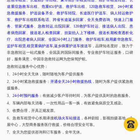
急救车租赁
、
长途救护车出租
、
豪华救护车租赁转运
、
救护车租赁转运
、
长
途重症急救车出租
、
危重
护送
、
救护车出租
、
120急救车租赁
、
小时紧
ICU
24
急救援服务
、
护送设备齐全
、
救护车转院
、
长途医疗护送车
、
病人转运救护
车
、
救护车出租联系电话
、
跨省长途返乡回家
，
全天免费咨询
、
快速上门服
务
、
管家式服务
、
急救转运
,
出院回家
、
120救护车转运
、
接送病人出院
、
患
者病危回家
、
接送老人检查回家
、
担架抬人上下楼梯
、
接送长期检查透析化
疗
、
出院患者病人回家
、
全国
24小时上门服务
、
救护车租车
,
租用豪华急救车
,
监护车租赁
,
租赁重病护送车
,
返乡病重护送车接送
等，品牌知名度好，致力于
非急救转运一站式服务，全国及跨国际间服务。专业救护车转运服务，口碑
好，服务满意，中国非急救转运网为您保驾护航。
急救转运服务中心优势：
1、24小时全天无休，随时随地为客户提供服务
2、24小时紧急救援服务：
开通全天
24小时救援热线
，随时为客户提供紧急救
援服务。
3、
24小时预约服务
：有效减少客户等待时间，为客户提供及时的急救服务。
4、车辆内部每天消毒，一次性用品一客一换，有效避免病原交叉感染。
5、收费合理，开具正规发票。
6、急救车租赁中心长期承接
机场火车站接送
，各种剧组，影视拍摄基地，会
展中心，大型商务服务医疗救援，价格合理安全可靠。
7、全天为您提供咨询和订车服务，全年无休。