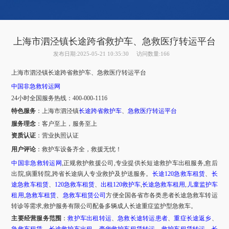
上海市泗泾镇长途跨省救护车、急救医疗转运平台
发布日期:2025-05-21 10:35:30
访问数量:166
上海市
泗泾镇
长途跨省救护车、急救医疗转运平台
中国非急救转运网
24小时全国服务热线
：
400-000-1116
特色服务
：
上海市
泗泾镇
长途跨省救护车
、
急救医疗转运平台
服务理念
：客户至上，服务至上
资质认证
：营业执照认证
用户评论
：
救护车设备齐全，救援无忧！
中国非急救转运网
,正规救护救援公司,专业提供长短途救护车出租服务,愈后
出院,病重转院,跨省长途病人专业救护及护送服务。
长途
120急救车租赁
、
长
途急救车租赁
、
120急救车租赁
、
出租
120救护车
,
长途急救车租用
,
儿童监护车
租用
,
急救车租赁
、
急救车租赁公司
方便全国各省市各类患者长途急救车转运
转诊等需求
,救护服务有限公司配备多辆成人长途重症监护型急救车。
主要经营服务范围
：
救护车出租转运
、
急救长途转运患者
、
重症长途返乡
、