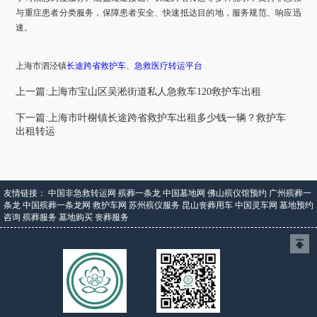
与重症患者分类服务，保障患者安全、快速抵达目的地，服务规范、响应迅
速。
上海市
泗泾镇
长途跨省救护车
、
急救医疗转运平台
上一篇:上海市宝山区吴淞街道私人急救车120救护车出租
下一篇:上海市叶榭镇长途跨省救护车出租多少钱一辆？救护车
出租转运
友情链接：
中国非急救转运网
殡葬一条龙
中国墓地网
佛山殡仪馆预约
广州殡葬一
条龙
中国殡葬一条龙网
救护车网
苏州殡仪服务
昆山丧葬用车
中国灵车网
墓地预约
咨询
殡葬服务
墓地购买
丧葬服务