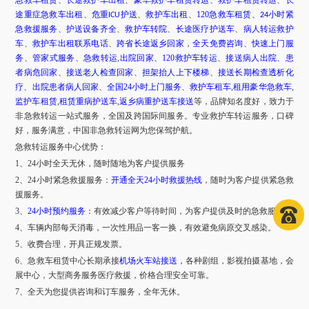
急救车租赁
、
长途救护车出租
、
豪华救护车租赁转运
、
救护车租赁转运
、
长
途重症急救车出租
、
危重
护送
、
救护车出租
、
120急救车租赁
、
小时紧
ICU
24
急救援服务
、
护送设备齐全
、
救护车转院
、
长途医疗护送车
、
病人转运救护
车
、
救护车出租联系电话
、
跨省长途返乡回家
，
全天免费咨询
、
快速上门服
务
、
管家式服务
、
急救转运
,
出院回家
、
120救护车转运
、
接送病人出院
、
患
者病危回家
、
接送老人检查回家
、
担架抬人上下楼梯
、
接送长期检查透析化
疗
、
出院患者病人回家
、
全国
24小时上门服务
、
救护车租车
,
租用豪华急救车
,
监护车租赁
,
租赁重病护送车
,
返乡病重护送车接送
等，品牌知名度好，致力于
非急救转运一站式服务，全国及跨国际间服务。专业救护车转运服务，口碑
好，服务满意，中国非急救转运网为您保驾护航。
急救转运服务中心优势：
1、24小时全天无休，随时随地为客户提供服务
2、24小时紧急救援服务：
开通全天
24小时救援热线
，随时为客户提供紧急救
援服务。
3、
24小时预约服务
：有效减少客户等待时间，为客户提供及时的急救服务。
4、车辆内部每天消毒，一次性用品一客一换，有效避免病原交叉感染。
5、收费合理，开具正规发票。
6、急救车租赁中心长期承接
机场火车站接送
，各种剧组，影视拍摄基地，会
展中心，大型商务服务医疗救援，价格合理安全可靠。
7、全天为您提供咨询和订车服务，全年无休。