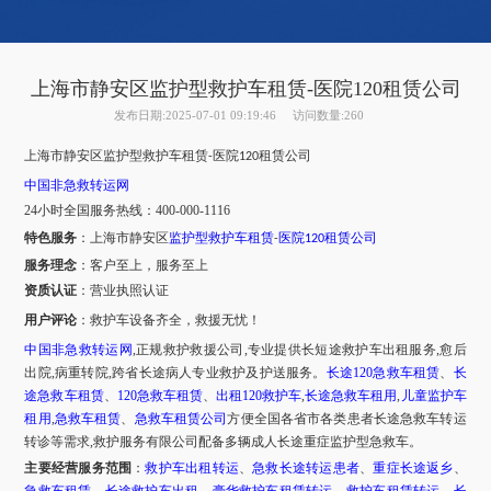
上海市静安区监护型救护车租赁-医院120租赁公司
发布日期:2025-07-01 09:19:46
访问数量:260
上海市
静安区
监护型救护车租赁
医院
租赁公司
-
120
中国非急救转运网
24小时全国服务热线
：
400-000-1116
特色服务
：
上海市
静安区
监护型救护车租赁
医院
租赁公司
-
120
服务理念
：客户至上，服务至上
资质认证
：营业执照认证
用户评论
：
救护车设备齐全，救援无忧！
中国非急救转运网
,正规救护救援公司,专业提供长短途救护车出租服务,愈后
出院,病重转院,跨省长途病人专业救护及护送服务。
长途
120急救车租赁
、
长
途急救车租赁
、
120急救车租赁
、
出租
120救护车
,
长途急救车租用
,
儿童监护车
租用
,
急救车租赁
、
急救车租赁公司
方便全国各省市各类患者长途急救车转运
转诊等需求
,救护服务有限公司配备多辆成人长途重症监护型急救车。
主要经营服务范围
：
救护车出租转运
、
急救长途转运患者
、
重症长途返乡
、