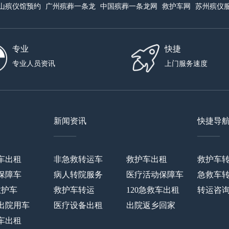
山殡仪馆预约
广州殡葬一条龙
中国殡葬一条龙网
救护车网
苏州殡仪
专业
快捷
专业人员资讯
上门服务速度
新闻资讯
快捷导
——
——
车出租
非急救转运车
救护车出租
救护车
保障车
病人转院服务
医疗活动保障车
急救车
救护车
救护车转运
120急救车出租
转运咨
出院用车
医疗设备出租
出院返乡回家
车出租