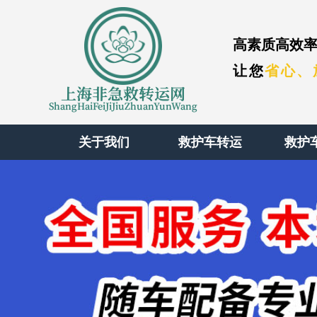
高素质高效率
让您
省心、
上海非急救转运网
ShangHaiFeiJiJiuZhuanYunWang
关于我们
救护车转运
救护