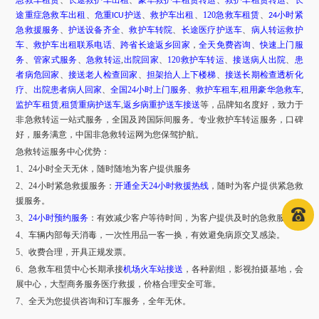
急救车租赁
、
长途救护车出租
、
豪华救护车租赁转运
、
救护车租赁转运
、
长
途重症急救车出租
、
危重
护送
、
救护车出租
、
120急救车租赁
、
小时紧
ICU
24
急救援服务
、
护送设备齐全
、
救护车转院
、
长途医疗护送车
、
病人转运救护
车
、
救护车出租联系电话
、
跨省长途返乡回家
，
全天免费咨询
、
快速上门服
务
、
管家式服务
、
急救转运
,
出院回家
、
120救护车转运
、
接送病人出院
、
患
者病危回家
、
接送老人检查回家
、
担架抬人上下楼梯
、
接送长期检查透析化
疗
、
出院患者病人回家
、
全国
24小时上门服务
、
救护车租车
,
租用豪华急救车
,
监护车租赁
,
租赁重病护送车
,
返乡病重护送车接送
等，品牌知名度好，致力于
非急救转运一站式服务，全国及跨国际间服务。专业救护车转运服务，口碑
好，服务满意，中国非急救转运网为您保驾护航。
急救转运服务中心优势：
1、24小时全天无休，随时随地为客户提供服务
2、24小时紧急救援服务：
开通全天
24小时救援热线
，随时为客户提供紧急救
援服务。
3、
24小时预约服务
：有效减少客户等待时间，为客户提供及时的急救服务。
4、车辆内部每天消毒，一次性用品一客一换，有效避免病原交叉感染。
5、收费合理，开具正规发票。
6、急救车租赁中心长期承接
机场火车站接送
，各种剧组，影视拍摄基地，会
展中心，大型商务服务医疗救援，价格合理安全可靠。
7、全天为您提供咨询和订车服务，全年无休。