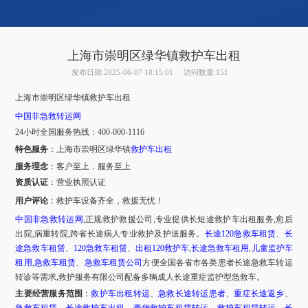
上海市崇明区绿华镇救护车出租
发布日期:2025-06-07 10:15:01
访问数量:151
上海市
崇明区
绿华镇
救护车出租
中国非急救转运网
24小时全国服务热线
：
400-000-1116
特色服务
：
上海市
崇明区
绿华镇
救护车出租
服务理念
：客户至上，服务至上
资质认证
：营业执照认证
用户评论
：
救护车设备齐全，救援无忧！
中国非急救转运网
,正规救护救援公司,专业提供长短途救护车出租服务,愈后
出院,病重转院,跨省长途病人专业救护及护送服务。
长途
120急救车租赁
、
长
途急救车租赁
、
120急救车租赁
、
出租
120救护车
,
长途急救车租用
,
儿童监护车
租用
,
急救车租赁
、
急救车租赁公司
方便全国各省市各类患者长途急救车转运
转诊等需求
,救护服务有限公司配备多辆成人长途重症监护型急救车。
主要经营服务范围
：
救护车出租转运
、
急救长途转运患者
、
重症长途返乡
、