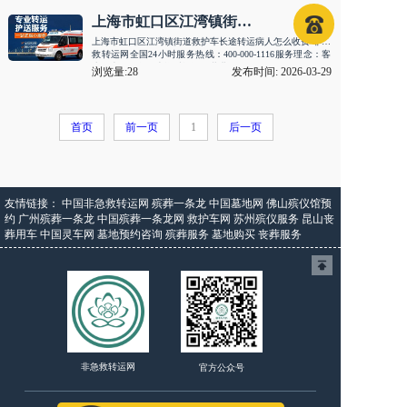
上海市虹口区江湾镇街道救护车长途转运病人怎么收费
上海市虹口区江湾镇街道救护车长途转运病人怎么收费 非急
救转运网全国24小时服务热线：400-000-1116服务理念：客
户至上，服务至上资质认证：营业···
浏览量:28
发布时间: 2026-03-29
首页
前一页
1
后一页
友情链接：
中国非急救转运网
殡葬一条龙
中国墓地网
佛山殡仪馆预
约
广州殡葬一条龙
中国殡葬一条龙网
救护车网
苏州殡仪服务
昆山丧
葬用车
中国灵车网
墓地预约咨询
殡葬服务
墓地购买
丧葬服务
非急救转运网
官方公众号