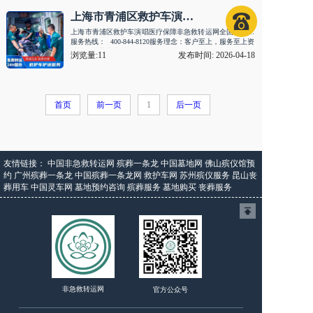
上海市青浦区救护车演唱医疗保障
上海市青浦区救护车演唱医疗保障非急救转运网全国24小时
服务热线： 400-844-8120服务理念：客户至上，服务至上资
质认证：营业执照认证用户···
浏览量:11
发布时间: 2026-04-18
首页
前一页
1
后一页
友情链接：
中国非急救转运网
殡葬一条龙
中国墓地网
佛山殡仪馆预
约
广州殡葬一条龙
中国殡葬一条龙网
救护车网
苏州殡仪服务
昆山丧
葬用车
中国灵车网
墓地预约咨询
殡葬服务
墓地购买
丧葬服务
非急救转运网
官方公众号