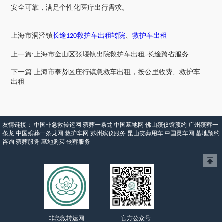
安全可靠，满足个性化医疗出行需求。
上海市
洞泾镇
长途
救护车出租转院
、
救护车出租
120
上一篇:上海市金山区张堰镇出院救护车出租-长途跨省服务
下一篇:上海市奉贤区庄行镇急救车出租，按公里收费、救护车
出租
友情链接：
中国非急救转运网
殡葬一条龙
中国墓地网
佛山殡仪馆预约
广州殡葬一
条龙
中国殡葬一条龙网
救护车网
苏州殡仪服务
昆山丧葬用车
中国灵车网
墓地预约
咨询
殡葬服务
墓地购买
丧葬服务
官方公众号
非急救转运网