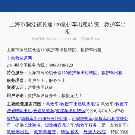
上海市洞泾镇长途120救护车出租转院、救护车出
租
发布日期:2025-08-30 12:13:40
访问数量:196
上海市
洞泾镇
长途
救护车出租转院、救护车出租
120
非急救转运网
24小时全国服务热线
：
400-8448-120
特色服务
：
上海市
洞泾镇
长途
救护车出租转院
、
救护车出租
120
服务理念
：客户至上，服务至上
资质认证
：营业执照认证
用户评论
：
救护车设备齐全，救援无忧！
主要经营服务范围
：
急救车
救援车出租联系电话
急救车
救援车
/
,
/
跨省转院出租
长途急救车
救援车出租转运
的公司
以病人为中心
,
/
.
.
救护车
急救车出租服务有限公司
，
正规救护车
急救车出租救援公
/
/
司
，提供
长途跨省
、
短途接送救护车
急救车服务
，是一支救护车
/
/
急救车出租
、
救护车租赁
、
转运省内
、
外病人出院
、转院的团