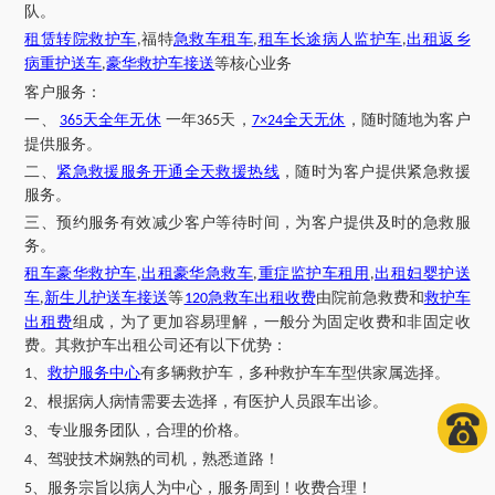
队。
租赁转院救护车
福特
急救车租车
租车长途病人监护车
出租返乡
,
,
,
病重护送车
豪华救护车接送
等核心业务
,
客户服务：
一、
天全年无休
一年
天，
全天无休
，随时随地为客户
365
365
7×24
提供服务。
二、
紧急救援服务开通全天救援热线
，随时为客户提供紧急救援
服务。
三、预约服务有效减少客户等待时间，为客户提供及时的急救服
务。
租车豪华救护车
出租豪华急救车
重症监护车租用
出租妇婴护送
,
,
,
车
新生儿护送车接送
等
急救车出租收费
由院前急救费和
救护车
,
120
出租费
组成，为了更加容易理解，一般分为固定收费和非固定收
费。其救护车出租公司还有以下优势：
、
救护服务中心
有多辆救护车，多种救护车车型供家属选择。
1
、根据病人病情需要去选择，有医护人员跟车出诊。
2
、专业服务团队，合理的价格。
3
、驾驶技术娴熟的司机，熟悉道路！
4
、服务宗旨以病人为中心，服务周到！收费合理！
5