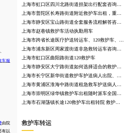
上海市虹口区四川北路街道担架出行配套咨询服
务、出行资源预约
上海市普陀区长寿路街道附近救护车出租，重症
监护型短途跨省转运车租赁
上海市静安区宝山路街道全套服务流程解答咨询
服务
上海市赵巷镇救护车活动执勤用车
上海市跨省长途医疗护送转运车、120救护车、长
途跨省专送
上海市浦东新区周家渡街道非急救转运车咨询电
心
.
话
上海市虹口区曲阳路街道120救护车
救车服
上海市静安区大宁路街道如何选择适合的救护车
机构？出租救护车
上海市长宁区新华街道救护车护送病人出院、救
护车出租
上海市黄浦区淮海中路街道租急救车护送病人返
乡
上海市崇明区绿华镇救护车出租随时派车全国护
送
上海市石湖荡镇长途120救护车出租转院 救护车
出租
救护车转运
费
由院
还有以