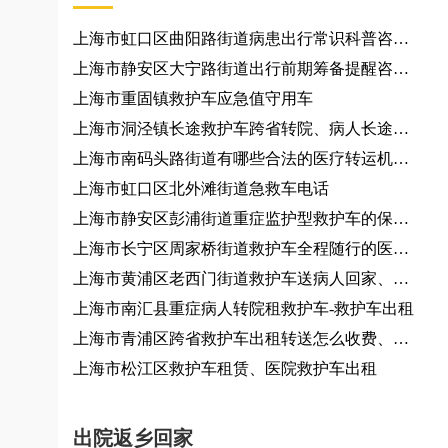
上海市虹口区曲阳路街道病患出行常识科普咨询
服务、城际运力咨询
上海市静安区大宁路街道出行前期筹备提醒咨询
服务
上海市重固镇救护车应急值守用车
上海市洞泾镇长途救护车跨省转院、病人长途转
运非急救转运车租赁
上海市南码头路街道有哪些合法的医疗转运机
构？大小型活动提供车辆
上海市虹口区北外滩街道急救车电话
上海市静安区彭浦街道重症监护型救护车的保养
频率是多少？救护车接送车
上海市长宁区周家桥街道救护车全程随行的医护
人员资质如何？
上海市黄浦区老西门街道救护车送病人回家、救
护车出租
上海市南汇县重症病人转院租救护车-救护车出租
上海市青浦区跨省救护车出租转送怎么收费、救
护车出租
上海市松江区救护车租赁、医院救护车出租
出院返乡回家