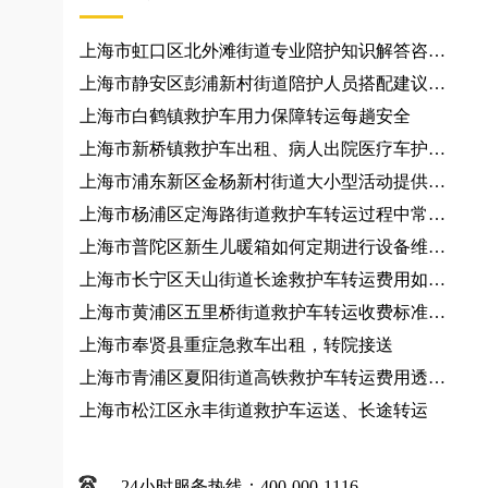
上海市虹口区北外滩街道专业陪护知识解答咨询
服务、跨城接送规划
上海市静安区彭浦新村街道陪护人员搭配建议咨
询服务
上海市白鹤镇救护车用力保障转运每趟安全
上海市新桥镇救护车出租、病人出院医疗车护
送、120急救车
上海市浦东新区金杨新村街道大小型活动提供车
辆
上海市杨浦区定海路街道救护车转运过程中常见
问题有哪些？120救护车出租
上海市普陀区新生儿暖箱如何定期进行设备维
护？跨省救护车
上海市长宁区天山街道长途救护车转运费用如何
计算？救护车出租
上海市黄浦区五里桥街道救护车转运收费标准、
救护车出租
上海市奉贤县重症急救车出租，转院接送
上海市青浦区夏阳街道高铁救护车转运费用透
明、救护车出租
上海市松江区永丰街道救护车运送、长途转运
24小时服务热线：400-000-1116