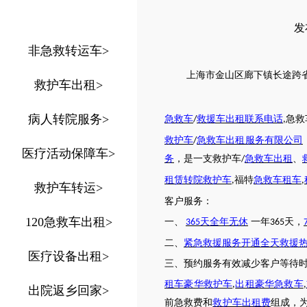
发布
非急救转运车
>
上海市
金山区
廊下镇
长途跨
救护车出租
>
病人转院服务
>
急救车
救援车出租联系电话
急救
/
,
救护车
急救车出租服务有限公司
/
医疗活动保障车
>
务
，是一支救护车
急救车出租
、
/
租赁转院救护车
福特
急救车租车
,
,
救护车转运
>
客户服务：
120急救车出租
>
一、
天全年无休
一年
天，
365
365
二、
紧急救援服务开通全天救援
医疗设备出租
>
三、预约服务有效减少客户等待
租车豪华救护车
出租豪华急救车
,
,
出院返乡回家
>
前急救费和
救护车出租费
组成，