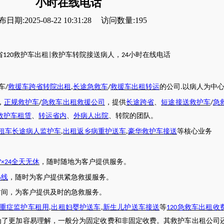
小时在线电话
日期:2025-08-22 10:31:28
访问数量:195
省
救护车出租
救护车转院接送病人，
小时在线电话
120
|
24
车
救援车跨省转院出租
长途急救车
救援车出租转运
的公司
以病人为中
/
,
/
.
，
正规救护车
急救车出租救援公司
，提供
长途跨省
、
短途接送救护车
急
/
/
救护车租赁
、
转运省内
、
外病人出院
、转院的团队。
租车长途病人监护车
出租返乡病重护送车
豪华救护车接送
等核心业务
,
,
全天无休
，随时随地为客户提供服务。
7×24
热线
，随时为客户提供紧急救援服务。
时间，为客户提供及时的急救服务。
重症监护车租用
出租妇婴护送车
新生儿护送车接送
等
急救车出租收
,
,
120
为了更加容易理解，一般分为固定收费和非固定收费。其救护车出租公司