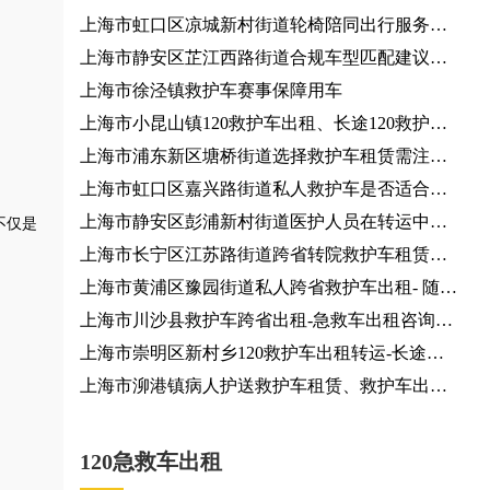
上海市虹口区凉城新村街道轮椅陪同出行服务咨
询服务、团队行程对接
上海市静安区芷江西路街道合规车型匹配建议咨
询服务
上海市徐泾镇救护车赛事保障用车
上海市小昆山镇120救护车出租、长途120救护车
医疗护送、120救护车护送病人
上海市浦东新区塘桥街道选择救护车租赁需注意
哪些事项？患者出院24小时服务热线
上海市虹口区嘉兴路街道私人救护车是否适合长
途转运？120救护车
上海市静安区彭浦新村街道医护人员在转运中有
不仅是
哪些职责？救护车出租
上海市长宁区江苏路街道跨省转院救护车租赁，
就近派车
上海市黄浦区豫园街道私人跨省救护车出租- 随时
派车全国护送
上海市川沙县救护车跨省出租-急救车出租咨询电
话，按公里收费
上海市崇明区新村乡120救护车出租转运-长途医
疗转运车出租，全国各地都有车
上海市泖港镇病人护送救护车租赁、救护车出租
就近派车
120急救车出租