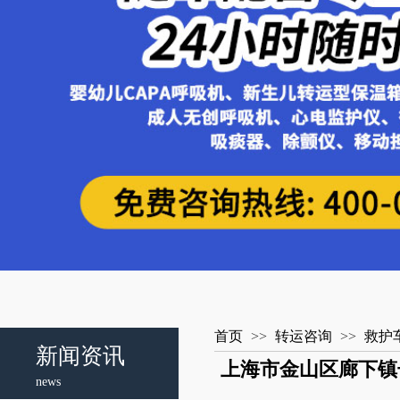
首页
>>
转运咨询
>>
救护
新闻资讯
上海市金山区廊下镇长
news