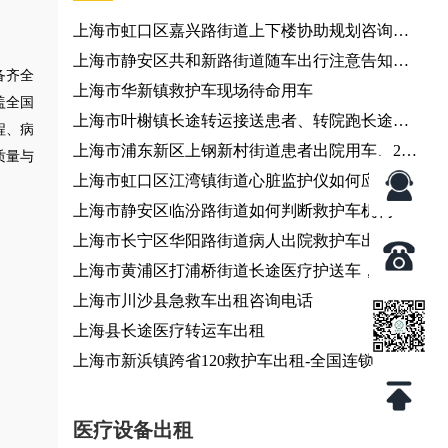
上海市虹口区嘉兴路街道上下楼协助规划咨询服
务、个人出行调度
上海市静安区共和新路街道随车出行注意告知咨
备齐全
询服务
上海市华新镇救护车现场待命用车
盖全国
上海市叶榭镇长途转运接送患者、转院跑长途、
程、病
长途120救护车出租服务
上海市浦东新区上钢新村街道患者出院用车、24
质量与
小时服务热线
上海市虹口区江湾镇街道心脏监护仪如何应对复
杂转运环境？120救护车出租服务
上海市静安区临汾路街道如何判断救护车机构是
否正规？救护车转运
上海市长宁区华阳路街道病人出院救护车出租-急
救车出租
上海市黄浦区打浦桥街道长途医疗护送车，全国
各地都有车
上海市川沙县急救车出租咨询电话
上海县长途医疗转运车出租
上海市新浜镇跨省120救护车出租-全国连锁
医疗设备出租