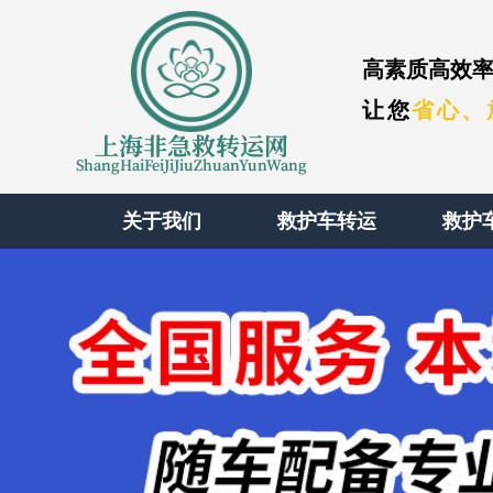
高素质高效率
让您
省心、
上海非急救转运网
ShangHaiFeiJiJiuZhuanYunWang
关于我们
救护车转运
救护