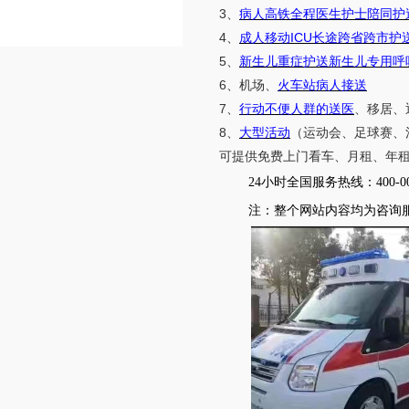
3
、
病人高铁全程医生护士陪同护
4
ICU
、
成人移动
长途跨省跨市护
5
、
新生儿重症护送新生儿专用呼
6
、机场、
火车站病人接送
7
、
行动不便人群的送医
、移居、
8
、
大型活动
（运动会、足球赛、
可提供免费上门看车、月租、年
24小时全国服务热线
：
400-0
注：
整个网站内容均为咨询