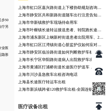
上海市虹口区嘉兴路街道上下楼协助规划咨询服
务、个人出行调度
上海市静安区共和新路街道随车出行注意告知咨
起步
50
询服务
上海市华新镇救护车现场待命用车
治疗另
上海市叶榭镇长途转运接送患者、转院跑长途、
长途120救护车出租服务
上海市浦东新区上钢新村街道患者出院用车、24
小时服务热线
上海市虹口区江湾镇街道心脏监护仪如何应对复
专业医
杂转运环境？120救护车出租服务
上海市静安区临汾路街道如何判断救护车机构是
无隐形
否正规？救护车转运
上海市长宁区华阳路街道病人出院救护车出租-急
救车出租
上海市黄浦区打浦桥街道长途医疗护送车，全国
各地都有车
上海市川沙县急救车出租咨询电话
上海县长途医疗转运车出租
上海市新浜镇跨省120救护车出租-全国连锁
医疗设备出租