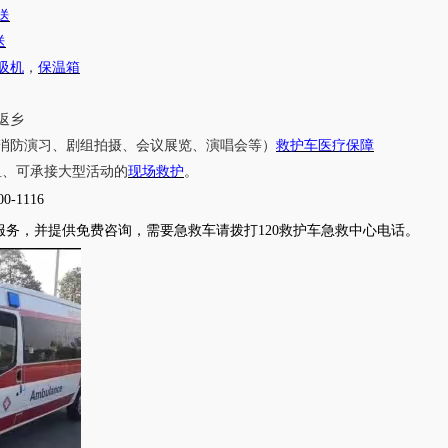
送
送
吸机
，
保温箱
返乡
消防演习、剧组拍摄、会议展览、演唱会等）
救护车医疗保障
租、可承接大型活动的
现场救护
。
00-1116
服务，并提供免费咨询，需要急救车请拨打
120救护车急救中心电话
。