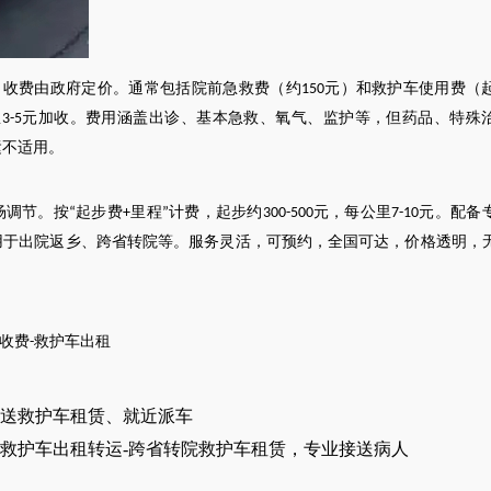
，收费由政府定价。通常包括院前急救费（约
元）和救护车使用费（
150
里
元加收。费用涵盖出诊、基本急救、氧气、监护等，但药品、特殊
3-5
运不适用。
场调节。按
起步费
里程
计费，起步约
元，每公里
元。配备
“
+
”
300-500
7-10
用于出院返乡、跨省转院等。服务灵活，可预约，全国可达，价格透明，
收费
救
护车出租
-
送救护车租赁、就近派车
救护车出租转运-跨省转院救护车租赁，专业接送病人