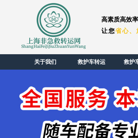
高素质高效率
让您
省心、
上海非急救转运网
ShangHaiFeiJiJiuZhuanYunWang
关于我们
救护车转运
救护