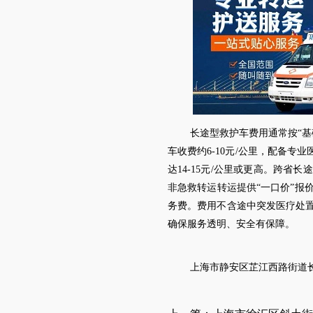
长途型救护车费用通常按
“
车收费约6-10元/公里，配备
达1
4
-15元/公里或更高。跨省长途
非急救转运
转运提供
“一口价”报
务费。费用不含途中突发医疗处
确保服务透明、安全有保障。
上海市
静安区芷江西路街道