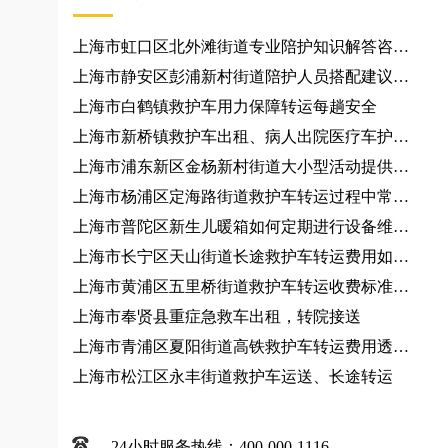
上海市虹口区北外滩街道专业陪护知识解答咨询
服务、跨城接送规划
上海市静安区彭浦新村街道陪护人员搭配建议咨
询服务
上海市白鹤镇救护车用力保障转运每趟安全
上海市新桥镇救护车出租、病人出院医疗车护
送、120急救车
上海市浦东新区金杨新村街道大小型活动提供车
辆
上海市杨浦区定海路街道救护车转运过程中常见
问题有哪些？120救护车出租
上海市普陀区新生儿暖箱如何定期进行设备维
护？跨省救护车
上海市长宁区天山街道长途救护车转运费用如何
计算？救护车出租
上海市黄浦区五里桥街道救护车转运收费标准、
救护车出租
上海市奉贤县重症急救车出租，转院接送
上海市青浦区夏阳街道高铁救护车转运费用透
明、救护车出租
上海市松江区永丰街道救护车运送、长途转运
24小时服务热线：400-000-1116