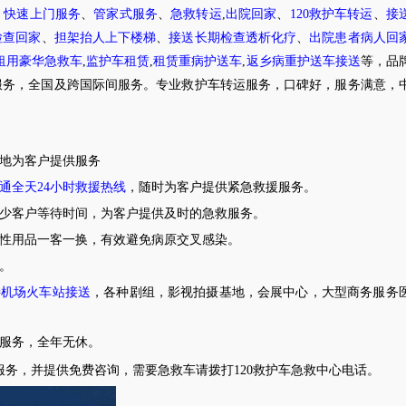
、
快速上门服务
、
管家式服务
、
急救转运
,
出院回家
、
120
救护车转运
、
接
检查回家
、
担架抬人上下楼梯
、
接送长期检查透析化疗
、
出院患者病人回
租用豪华急救车
,
监护车租赁
,
租赁重病护送车
,
返乡病重护送车接送
等，品
服务，全国及跨国际间服务。专业救护车转运服务，口碑好，服务满意，
地为客户提供服务
通全天
24
小时救援热线
，随时为客户提供紧急救援服务。
少客户等待时间，为客户提供及时的急救服务。
次性用品一客一换，有效避免病原交叉感染。
。
接
机场火车站接送
，各种剧组，影视拍摄基地，会展中心，大型商务服务
车服务，全年无休。
服务，并提供免费咨询，需要急救车请拨打
120
救护车急救中心电话。