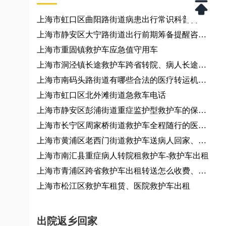
上海市虹口区曲阳路街道病患出行常识科普咨询
服务、城际运力咨询
上海市静安区大宁路街道出行前期筹备提醒咨询
服务
上海市重固镇救护车应急值守用车
上海市洞泾镇长途救护车跨省转院、病人长途转
运非急救转运车租赁
上海市南码头路街道有哪些合法的医疗转运机
构？大小型活动提供车辆
上海市虹口区北外滩街道急救车电话
上海市静安区彭浦街道重症监护型救护车的保养
频率是多少？救护车接送车
上海市长宁区周家桥街道救护车全程随行的医护
人员资质如何？
上海市黄浦区老西门街道救护车送病人回家、救
护车出租
上海市南汇县重症病人转院租救护车-救护车出租
上海市青浦区跨省救护车出租转送怎么收费、救
护车出租
上海市松江区救护车租赁、医院救护车出租
出院返乡回家