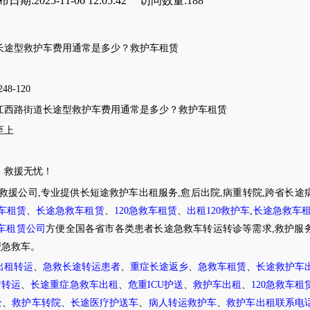
日期:2025-11-06 12:05:42
访问数量:188
长途型救护车费用通常是多少？救护车租赁
248-120
江西路街道
长途型救护车费用
通常是多少？
救护车租赁
至上
，救援无忧！
护救援公司,专业提供长短途救护车出租服务,愈后出院,病重转院,跨省长途
车租赁
、
长途急救车租赁
、
120
急救车租赁
、
出租
120
救护车
,
长途急救车
车租赁公司
方便全国各省市各类患者长途急救车转运转诊等需求
,救护服
型急救车。
出租转运
、
急救长途转运患者
、
重症长途返乡
、
急救车租赁
、
长途救护车
赁转运
、
长途重症急救车出租
、
危重
ICU护送
、
救护车出租
、
120
急救车租
全
、
救护车转院
、
长途医疗护送车
、
病人转运救护车
、
救护车出租联系电