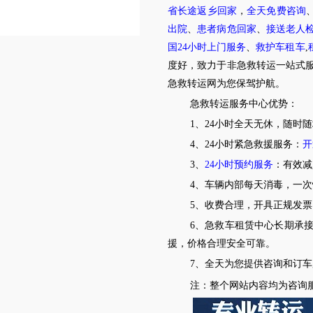
省长途返乡回家
，
全天免费咨询
出院
、
患者病危回家
、
接送老人
国
24
小时上门服务
、
救护车租车
,
度好，致力于非急救转运一站式
急救转运网为您保驾护航。
急救转运服务中心优势：
1、
24
小时全天无休，随时随
4
、
24
小时紧急救援服务：
开
3、
24
小时预约服务
：有效减
4、车辆内部每天消毒，一
5、收费合理，开具正规发票
6、急救车租赁中心长期承
援，价格合理安全可靠。
7、全天为您提供咨询和订
注：整个网站内容均为咨询