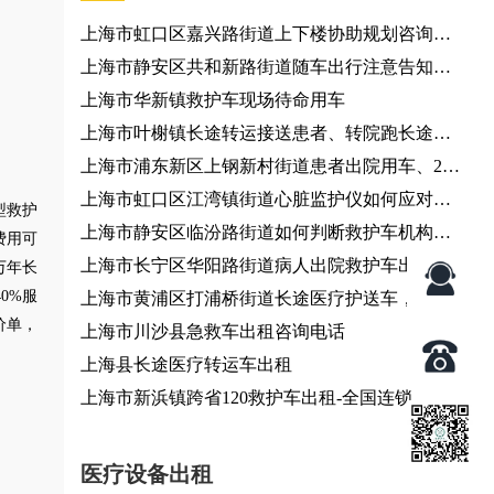
上海市虹口区嘉兴路街道上下楼协助规划咨询服
务、个人出行调度
上海市静安区共和新路街道随车出行注意告知咨
询服务
上海市华新镇救护车现场待命用车
上海市叶榭镇长途转运接送患者、转院跑长途、
长途120救护车出租服务
上海市浦东新区上钢新村街道患者出院用车、24
小时服务热线
上海市虹口区江湾镇街道心脏监护仪如何应对复
型救护
杂转运环境？120救护车出租服务
上海市静安区临汾路街道如何判断救护车机构是
费用可
否正规？救护车转运
上海市长宁区华阳路街道病人出院救护车出租-急
万年长
4
0%服
救车出租
上海市黄浦区打浦桥街道长途医疗护送车，全国
价单，
各地都有车
上海市川沙县急救车出租咨询电话
上海县长途医疗转运车出租
上海市新浜镇跨省120救护车出租-全国连锁
医疗设备出租