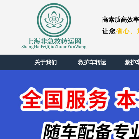
高素质高效率
让您
省心、
上海非急救转运网
ShangHaiFeiJiJiuZhuanYunWang
关于我们
救护车转运
救护