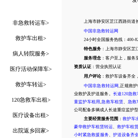
发布
上海市
静安区芷江西路街道
非急救转运车
>
中国非急救转运网
救护车出租
>
24
小时全国服务热线
：
400-8
特色服务
：
上海市
静安区芷
病人转院服务
>
服务理念
：客户至上，服务
资质认证
：营业执照认证
医疗活动保障车
>
用户评论
：
救护车设备齐全
救护车转运
>
中国非急救转运网
,正规救
业救护及护送服务。
长途
120
急救
120急救车出租
>
童监护车租用
,
急救车租赁
、
急救
公司配备多辆成人长途重症监护
医疗设备出租
>
主要经营服务范围
：
救护车
豪华救护车租赁转运
、
救护车租
出院返乡回家
>
小时紧急救援服务
、
护送设备齐