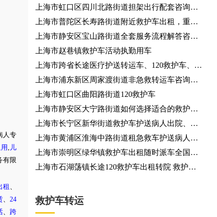
上海市虹口区四川北路街道担架出行配套咨询服
务、出行资源预约
上海市普陀区长寿路街道附近救护车出租，重症
监护型短途跨省转运车租赁
上海市静安区宝山路街道全套服务流程解答咨询
服务
上海市赵巷镇救护车活动执勤用车
上海市跨省长途医疗护送转运车、120救护车、长
途跨省专送
上海市浦东新区周家渡街道非急救转运车咨询电
话
上海市虹口区曲阳路街道120救护车
上海市静安区大宁路街道如何选择适合的救护车
机构？出租救护车
上海市长宁区新华街道救护车护送病人出院、救
病人专
护车出租
上海市黄浦区淮海中路街道租急救车护送病人返
租用
,
儿
乡
上海市崇明区绿华镇救护车出租随时派车全国护
务有限
送
上海市石湖荡镇长途120救护车出租转院 救护车
出租
出租
、
救护车转运
赁
、
24
话
、
跨