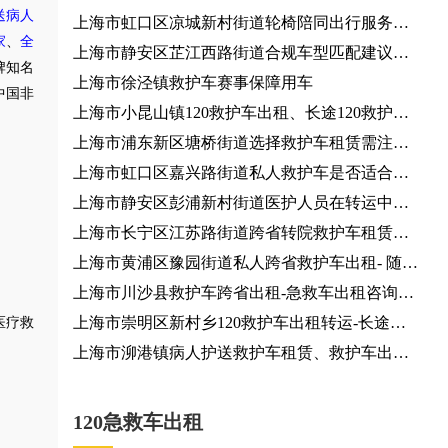
送病人
上海市虹口区凉城新村街道轮椅陪同出行服务咨
家
、
全
询服务、团队行程对接
上海市静安区芷江西路街道合规车型匹配建议咨
牌知名
询服务
上海市徐泾镇救护车赛事保障用车
中国非
上海市小昆山镇120救护车出租、长途120救护车
医疗护送、120救护车护送病人
上海市浦东新区塘桥街道选择救护车租赁需注意
哪些事项？患者出院24小时服务热线
上海市虹口区嘉兴路街道私人救护车是否适合长
途转运？120救护车
上海市静安区彭浦新村街道医护人员在转运中有
哪些职责？救护车出租
上海市长宁区江苏路街道跨省转院救护车租赁，
就近派车
上海市黄浦区豫园街道私人跨省救护车出租- 随时
派车全国护送
上海市川沙县救护车跨省出租-急救车出租咨询电
话，按公里收费
上海市崇明区新村乡120救护车出租转运-长途医
医疗救
疗转运车出租，全国各地都有车
上海市泖港镇病人护送救护车租赁、救护车出租
就近派车
120急救车出租