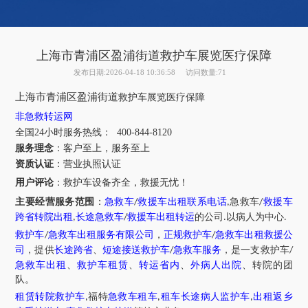
上海市青浦区盈浦街道救护车展览医疗保障
发布日期:2026-04-18 10:36:58
访问数量:71
上海市
青浦区
盈浦街道
救护车展览医疗保障
非急救转运网
全国24小时服务热线
：
400-844-8120
服务理念
：客户至上，服务至上
资质认证
：营业执照认证
用户评论
：
救护车设备齐全，救援无忧！
主要经营服务范围
：
急救车
救援车出租联系电话
急救车
救援车
/
,
/
跨省转院出租
长途急救车
救援车出租转运
的公司
以病人为中心
,
/
.
.
救护车
急救车出租服务有限公司
，
正规救护车
急救车出租救援公
/
/
司
，提供
长途跨省
、
短途接送救护车
急救车服务
，是一支救护车
/
/
急救车出租
、
救护车租赁
、
转运省内
、
外病人出院
、转院的团
队。
租赁转院救护车
福特
急救车租车
租车长途病人监护车
出租返乡
,
,
,