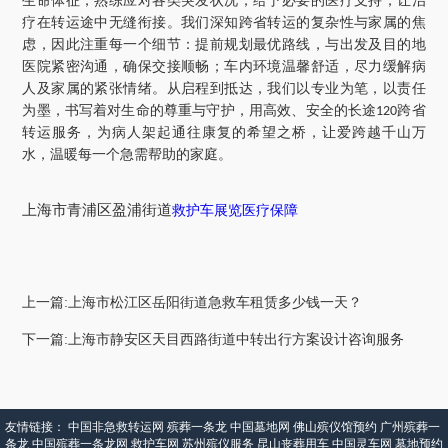
生命体征，熟练应对各类突发状况，给予必要的医疗支持，让治
疗在转运途中无缝衔接。我们深知跨省转运的复杂性与家属的焦
虑，因此注重每一个细节：提前规划最优路线，与出发及目的地
医院紧密沟通，确保交接顺畅；车内环境温馨舒适，尽力缓解病
人及家属的紧张情绪。从启程到抵达，我们以专业为笔，以责任
为墨，书写着对生命的尊重与守护，用高效、安全的长途
跨省
120
转运服务，为病人架起通往康复的希望之桥，让爱跨越千山万
水，温暖每一个急需帮助的家庭。
上海市
青浦区
盈浦街道
救护车展览医疗保障
上一篇:上海市松江区岳阳街道急救车租赁多少钱一天？
下一篇:上海市静安区天目西路街道中转出行方案设计咨询服务
友情链接：
中国非急救转运网
殡葬一条龙
中国墓地网
佛山殡仪馆预约
广州殡葬一
条龙
中国殡葬一条龙网
救护车网
苏州殡仪服务
昆山丧葬用车
中国灵车网
墓地预约