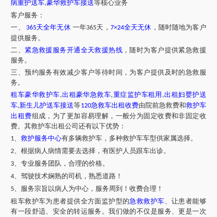
病重护送车
豪华救护车接送
等核心业务
,
客户服务：
一、
天全年无休
一年
天，
全天无休
，随时随地为客户
365
365
7×24
提供服务。
二、
紧急救援服务开通全天救援热线
，随时为客户提供紧急救援
服务。
三、预约服务有效减少客户等待时间，为客户提供及时的急救服
务。
租车豪华救护车
出租豪华急救车
重症监护车租用
出租妇婴护送
,
,
,
车
新生儿护送车接送
等
急救车出租收费
由院前急救费和
救护车
,
120
出租费
组成，为了更加容易理解，一般分为固定收费和非固定收
费。其救护车出租公司还有以下优势：
、
救护服务中心
有多辆救护车，多种救护车车型供家属选择。
1
、根据病人病情需要去选择，有医护人员跟车出诊。
2
、专业服务团队，合理的价格。
3
、驾驶技术娴熟的司机，熟悉道路！
4
、服务宗旨以病人为中心，服务周到！收费合理！
5
租车救护车为患者提供全方面监护型的
急救救护车
、让患者能够
有一段舒适、安全的转运服务。我们做的不仅是服务、更是一次