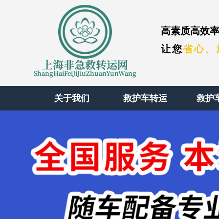
高素质高效率
让您
省心、
上海非急救转运网
ShangHaiFeiJiJiuZhuanYunWang
关于我们
救护车转运
救护