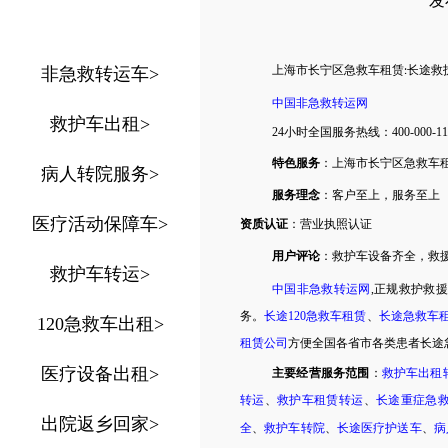
发布
上海市
长宁区
急救车租赁
长途救
非急救转运车
>
:
中国非急救转运网
救护车出租
>
24小时全国服务热线
：
400-000-1
特色服务
：
上海市
长宁区
急救车
病人转院服务
>
服务理念
：客户至上，服务至上
医疗活动保障车
>
资质认证
：营业执照认证
用户评论
：
救护车设备齐全，救
救护车转运
>
中国非急救转运网
,正规救护救
务。
长途
120急救车租赁
、
长途急救车
120急救车出租
>
租赁公司
方便全国各省市各类患者长途
医疗设备出租
>
主要经营服务范围
：
救护车出租
转运
、
救护车租赁转运
、
长途重症急
出院返乡回家
>
全
、
救护车转院
、
长途医疗护送车
、
病