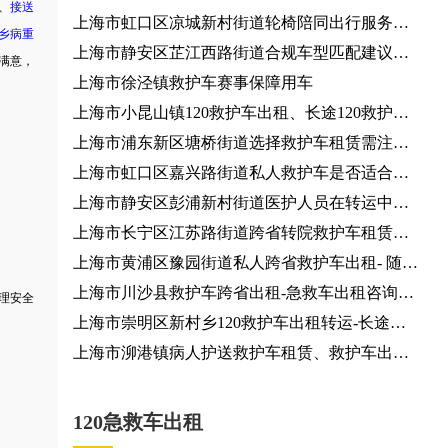
、
接送
上海市虹口区凉城新村街道轮椅陪同出行服务咨
乡病重
询服务、团队行程对接
上海市静安区芷江西路街道合规车型匹配建议咨
满意，
询服务
上海市徐泾镇救护车赛事保障用车
上海市小昆山镇120救护车出租、长途120救护车
医疗护送、120救护车护送病人
上海市浦东新区塘桥街道选择救护车租赁需注意
哪些事项？患者出院24小时服务热线
上海市虹口区嘉兴路街道私人救护车是否适合长
途转运？120救护车
上海市静安区彭浦新村街道医护人员在转运中有
哪些职责？救护车出租
上海市长宁区江苏路街道跨省转院救护车租赁，
就近派车
上海市黄浦区豫园街道私人跨省救护车出租- 随时
派车全国护送
上海市川沙县救护车跨省出租-急救车出租咨询电
理安全
话，按公里收费
上海市崇明区新村乡120救护车出租转运-长途医
疗转运车出租，全国各地都有车
上海市泖港镇病人护送救护车租赁、救护车出租
就近派车
120急救车出租