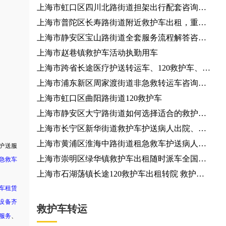
上海市虹口区四川北路街道担架出行配套咨询服
务、出行资源预约
上海市普陀区长寿路街道附近救护车出租，重症
监护型短途跨省转运车租赁
上海市静安区宝山路街道全套服务流程解答咨询
服务
上海市赵巷镇救护车活动执勤用车
上海市跨省长途医疗护送转运车、120救护车、长
途跨省专送
上海市浦东新区周家渡街道非急救转运车咨询电
话
上海市虹口区曲阳路街道120救护车
上海市静安区大宁路街道如何选择适合的救护车
机构？出租救护车
上海市长宁区新华街道救护车护送病人出院、救
护车出租
上海市黄浦区淮海中路街道租急救车护送病人返
护送服
乡
上海市崇明区绿华镇救护车出租随时派车全国护
急救车
送
上海市石湖荡镇长途120救护车出租转院 救护车
车租赁
出租
设备齐
救护车转运
服务
、