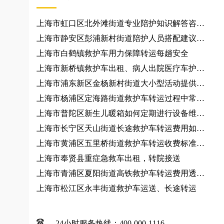
上海市虹口区北外滩街道专业陪护知识解答咨询
服务、跨城接送规划
上海市静安区彭浦新村街道陪护人员搭配建议咨
询服务
上海市白鹤镇救护车用力保障转运每趟安全
上海市新桥镇救护车出租、病人出院医疗车护
送、120急救车
上海市浦东新区金杨新村街道大小型活动提供车
辆
上海市杨浦区定海路街道救护车转运过程中常见
问题有哪些？120救护车出租
上海市普陀区新生儿暖箱如何定期进行设备维
护？跨省救护车
上海市长宁区天山街道长途救护车转运费用如何
计算？救护车出租
上海市黄浦区五里桥街道救护车转运收费标准、
救护车出租
上海市奉贤县重症急救车出租，转院接送
上海市青浦区夏阳街道高铁救护车转运费用透
明、救护车出租
上海市松江区永丰街道救护车运送、长途转运
24小时服务热线：400-000-1116