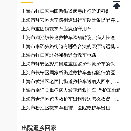
上海市虹口区曲阳路街道病患出行常识科普咨询
服务、城际运力咨询
上海市静安区大宁路街道出行前期筹备提醒咨询
服务
上海市重固镇救护车应急值守用车
上海市洞泾镇长途救护车跨省转院、病人长途转
运非急救转运车租赁
上海市南码头路街道有哪些合法的医疗转运机
构？大小型活动提供车辆
上海市虹口区北外滩街道急救车电话
上海市静安区彭浦街道重症监护型救护车的保养
频率是多少？救护车接送车
上海市长宁区周家桥街道救护车全程随行的医护
人员资质如何？
上海市黄浦区老西门街道救护车送病人回家、救
护车出租
上海市南汇县重症病人转院租救护车-救护车出租
上海市青浦区跨省救护车出租转送怎么收费、救
护车出租
上海市松江区救护车租赁、医院救护车出租
出院返乡回家