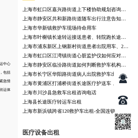
上海市虹口区嘉兴路街道上下楼协助规划咨询服
务、个人出行调度
上海市静安区共和新路街道随车出行注意告知咨
询服务
上海市华新镇救护车现场待命用车
上海市叶榭镇长途转运接送患者、转院跑长途、
长途120救护车出租服务
上海市浦东新区上钢新村街道患者出院用车、24
小时服务热线
上海市虹口区江湾镇街道心脏监护仪如何应对复
运中心
杂转运环境？120救护车出租服务
上海市静安区临汾路街道如何判断救护车机构是
，包括
否正规？救护车转运
上海市长宁区华阳路街道病人出院救护车出租-急
紧急情
救车出租
上海市黄浦区打浦桥街道长途医疗护送车，全国
转运体
各地都有车
上海市川沙县急救车出租咨询电话
上海县长途医疗转运车出租
上海市新浜镇跨省120救护车出租-全国连锁
医疗设备出租