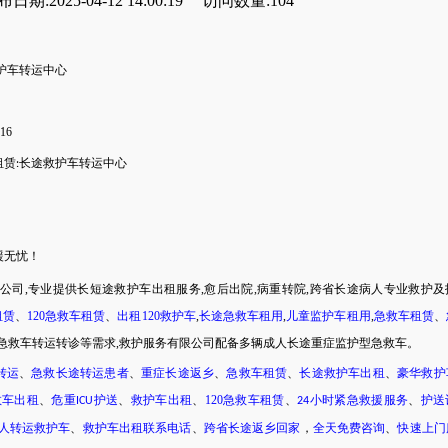
日期:2025-04-12 14:00:19
访问数量:104
护车转运中心
116
租赁
长途救护车转运中心
:
援无忧！
援公司,专业提供长短途救护车出租服务,愈后出院,病重转院,跨省长途病人专业救护及
租赁
、
120急救车租赁
、
出租
120救护车
,
长途急救车租用
,
儿童监护车租用
,
急救车租赁
、
急救车转运转诊等需求
,救护服务有限公司配备多辆成人长途重症监护型急救车。
转运
、
急救长途转运患者
、
重症长途返乡
、
急救车租赁
、
长途救护车出租
、
豪华救护
救车出租
、
危重
护送
、
救护车出租
、
120急救车租赁
、
小时紧急救援服务
、
护送
ICU
24
人转运救护车
、
救护车出租联系电话
、
跨省长途返乡回家
，
全天免费咨询
、
快速上门