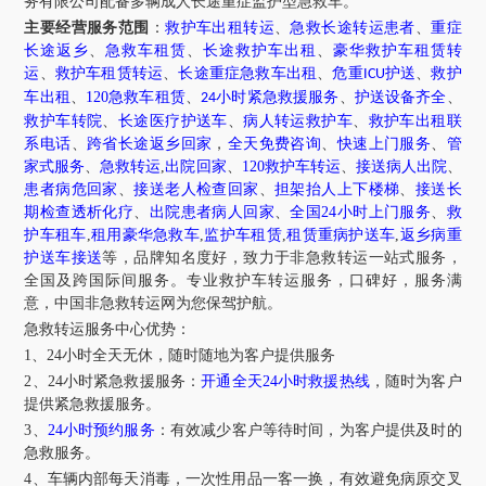
务有限公司配备多辆成人长途重症监护型急救车。
主要经营服务范围
：
救护车出租转运
、
急救长途转运患者
、
重症
长途返乡
、
急救车租赁
、
长途救护车出租
、
豪华救护车租赁转
运
、
救护车租赁转运
、
长途重症急救车出租
、
危重
护送
、
救护
ICU
车出租
、
120急救车租赁
、
小时紧急救援服务
、
护送设备齐全
、
24
救护车转院
、
长途医疗护送车
、
病人转运救护车
、
救护车出租联
系电话
、
跨省长途返乡回家
，
全天免费咨询
、
快速上门服务
、
管
家式服务
、
急救转运
,
出院回家
、
120救护车转运
、
接送病人出院
、
患者病危回家
、
接送老人检查回家
、
担架抬人上下楼梯
、
接送长
期检查透析化疗
、
出院患者病人回家
、
全国24小时上门服务
、
救
护车租车
,
租用豪华急救车
,
监护车租赁
,
租赁重病护送车
,
返乡病重
护送车接送
等，品牌知名度好，致力于非急救转运一站式服务，
全国及跨国际间服务。专业救护车转运服务，口碑好，服务满
意，中国非急救转运网为您保驾护航。
急救转运服务中心优势：
1、24小时全天无休，随时随地为客户提供服务
2、24小时紧急救援服务：
开通全天24小时救援热线
，随时为客户
提供紧急救援服务。
3、
24小时预约服务
：有效减少客户等待时间，为客户提供及时的
急救服务。
4、车辆内部每天消毒，一次性用品一客一换，有效避免病原交叉