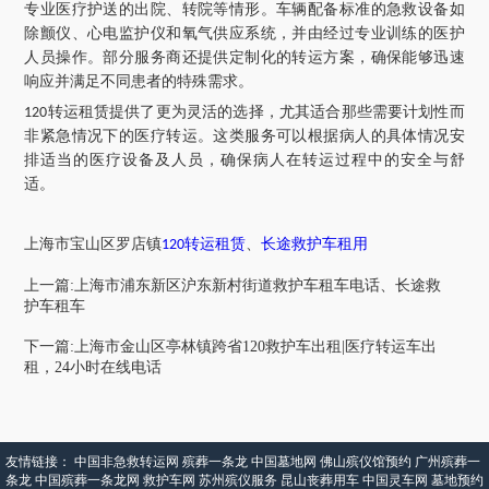
专业医疗护送的出院、转院等情形。车辆配备标准的急救设备如
除颤仪、心电监护仪和氧气供应系统，并由经过专业训练的医护
人员操作。部分服务商还提供定制化的转运方案，确保能够迅速
响应并满足不同患者的特殊需求。
转运租赁提供了更为灵活的选择，尤其适合那些需要计划性而
120
非紧急情况下的医疗转运。这类服务可以根据病人的具体情况安
排适当的医疗设备及人员，确保病人在转运过程中的安全与舒
适。
上海市
宝山区
罗店镇
转运租赁
、
长途救护车租用
120
上一篇:上海市浦东新区沪东新村街道救护车租车电话、长途救
护车租车
下一篇:上海市金山区亭林镇跨省120救护车出租|医疗转运车出
租，24小时在线电话
友情链接：
中国非急救转运网
殡葬一条龙
中国墓地网
佛山殡仪馆预约
广州殡葬一
条龙
中国殡葬一条龙网
救护车网
苏州殡仪服务
昆山丧葬用车
中国灵车网
墓地预约