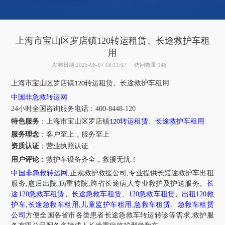
上海市宝山区罗店镇120转运租赁、长途救护车租
用
发布日期:2025-08-07 18:11:07
访问数量:148
上海市宝山区罗店镇
转运租赁、长途救护车租用
120
中国非急救转运网
24小时全国咨询服务电话：400-8448-120
特色服务
：
上海市
宝山区
罗店镇
转运租赁
、
长途救护车租用
120
服务理念
：客户至上，服务至上
资质认证
：营业执照认证
用户评论
：
救护车设备齐全，救援无忧！
中国非急救转运网
,正规救护救援公司,专业提供长短途救护车出租
服务,愈后出院,病重转院,跨省长途病人专业救护及护送服务。
长
途120急救车租赁
、
长途急救车租赁
、
120急救车租赁
、
出租120救
护车
,
长途急救车租用
,
儿童监护车租用
,
急救车租赁
、
急救车租赁
公司
方便全国各省市各类患者长途急救车转运转诊等需求,救护服