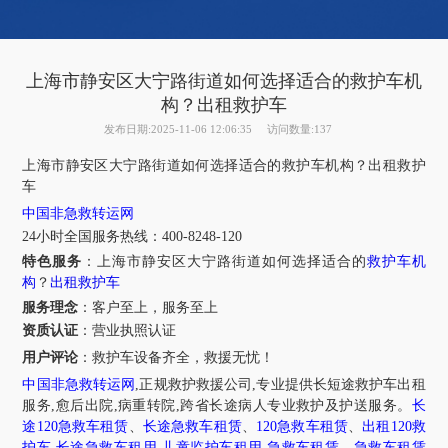
上海市静安区大宁路街道如何选择适合的救护车机
构？出租救护车
发布日期:2025-11-06 12:06:35
访问数量:137
上海市
静安区大宁路街道
如何选择适合的救护车机构？出租救护
车
中国非急救转运网
24
小时全国服务热线
：
400-8248-120
特色服务
：
上海市
静安区大宁路街道
如何选择适合的
救护车机
构
？
出租救护车
服务理念
：客户至上，服务至上
资质认证
：营业执照认证
用户评论
：
救护车设备齐全，救援无忧！
中国非急救转运网
,正规救护救援公司,专业提供长短途救护车出租
服务,愈后出院,病重转院,跨省长途病人专业救护及护送服务。
长
途
120
急救车租赁
、
长途急救车租赁
、
120
急救车租赁
、
出租
120
救
护车
,
长途急救车租用
,
儿童监护车租用
,
急救车租赁
、
急救车租赁