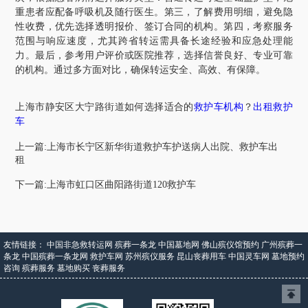
重患者应配备呼吸机及随行医生。第三，了解费用明细，避免隐
性收费，优先选择透明报价、签订合同的机构。第四，考察服务
范围与响应速度，尤其跨省转运需具备长途经验和应急处理能
力。最后，参考用户评价或医院推荐，选择信誉良好、专业可靠
的机构。通过多方面对比，确保转运安全、高效、有保障。
上海市
静安区大宁路街道
如何选择适合的
救护车机构
？
出租救护
车
上一篇:上海市长宁区新华街道救护车护送病人出院、救护车出
租
下一篇:上海市虹口区曲阳路街道120救护车
友情链接：
中国非急救转运网
殡葬一条龙
中国墓地网
佛山殡仪馆预约
广州殡葬一
条龙
中国殡葬一条龙网
救护车网
苏州殡仪服务
昆山丧葬用车
中国灵车网
墓地预约
咨询
殡葬服务
墓地购买
丧葬服务