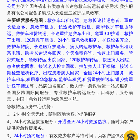
公司
方便全国各省市各类患者长途急救车转运转诊等需求
,救护服
务有限公司配备多辆成人长途重症监护型急救车。
主要经营服务范围
：
救护车出租转运
、
急救长途转运患者
、
重症
长途返乡
、
急救车租赁
、
长途救护车出租
、
豪华救护车租赁转
运
、
救护车租赁转运
、
长途重症急救车出租
、
危重
ICU护送
、
救护
车出租
、
120
急救车租赁
、
24
小时紧急救援服务
、
护送设备齐全
、
救护车转院
、
长途医疗护送车
、
病人转运救护车
、
救护车出租联
系电话
、
跨省长途返乡回家
，
全天免费咨询
、
快速上门服务
、
管
家式服务
、
急救转运
,
出院回家
、
120
救护车转运
、
接送病人出院
、
患者病危回家
、
接送老人检查回家
、
担架抬人上下楼梯
、
接送长
期检查透析化疗
、
出院患者病人回家
、
全国
24
小时上门服务
、
救
护车租车
,
租用豪华急救车
,
监护车租赁
,
租赁重病护送车
,
返乡病重
护送车接送
等，品牌知名度好，致力于非急救转运一站式服务，
全国及跨国际间服务。专业救护车转运服务，口碑好，服务满
意，中国非急救转运网为您保驾护航。
急救转运服务中心优势：
1、
24
小时全天无休，随时随地为客户提供服务
4
、
24
小时紧急救援服务：
开通全天
24
小时救援热线
，随时为客户
提供紧急救援服务。
3、
24
小时预约服务
：有效减少客户等待时间，为客户提供及时的