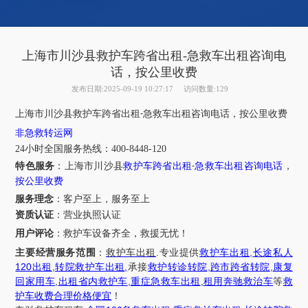
上海市川沙县救护车跨省出租-急救车出租咨询电
话，按公里收费
发布日期:2025-09-19 10:27:17
访问数量:129
上海市
川沙县
救护车跨省出租
急救车出租咨询电话，按公里收费
-
非急救转运网
24小时全国服务热线
：
400-8448-120
特色服务
：
上海市
川沙县
救护车跨省出租
急救车出租咨询电话
，
-
按公里收费
服务理念
：客户至上，服务至上
资质认证
：营业执照认证
用户评论
：
救护车设备齐全，救援无忧！
.
,
主要经营服务范围
：
救护车出租
专业提供
救护车出租
长途私人
120
,
,
,
,
出租
转院救护车出租
承接
救护转诊转院
跨市跨省转院
康复
,
,
,
回家用车
出租省内救护车
重症急救车出租
租用奔驰救治车
等
救
护车收费合理价格便宜
！