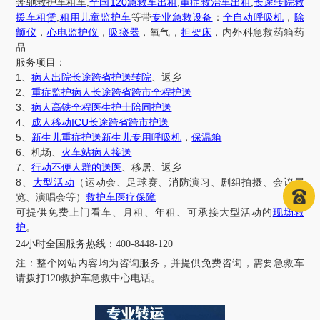
,
120
,
,
奔驰救护车租车
全国
急救车出租
重症救治车出租
长途转院救
,
援车租赁
租用儿童监护车
等带
专业急救设备
：
全自动呼吸机
，
除
颤仪
，
心电监护仪
，
吸痰器
，氧气，
担架床
，内外科急救药箱药
品
服务项目：
1
、
病人出院长途跨省护送转院
、返乡
2
、
重症监护病人长途跨省跨市全程护送
3
、
病人高铁全程医生护士陪同护送
4
ICU
、
成人移动
长途跨省跨市护送
5
、
新生儿重症护送新生儿专用呼吸机
，
保温箱
6
、机场、
火车站病人接送
7
、
行动不便人群的送医
、移居、返乡
8
、
大型活动
（运动会、足球赛、消防演习、剧组拍摄、会议展
览、演唱会等）
救护车医疗保障
可提供免费上门看车、月租、年租、可承接大型活动的
现场救
护
。
24小时全国服务热线
：
400-8448-120
注：
整个网站内容均为咨询服务，并提供免费咨询，需要急救车
请拨打
120救护车急救中心电话
。