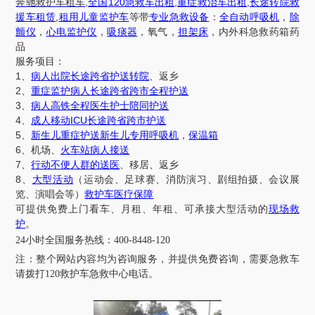
,
120
,
,
奔驰救护车租车
全国
急救车出租
重症救治车出租
长途转院救
,
援车租赁
租用儿童监护车
等带
专业急救设备
：
全自动呼吸机
，
除
颤仪
，
心电监护仪
，
吸痰器
，氧气，
担架床
，内外科急救药箱药
品
服务项目：
1
、
病人出院长途跨省护送转院
、返乡
2
、
重症监护病人长途跨省跨市全程护送
3
、
病人高铁全程医生护士陪同护送
4
ICU
、
成人移动
长途跨省跨市护送
5
、
新生儿重症护送新生儿专用呼吸机
，
保温箱
6
、机场、
火车站病人接送
7
、
行动不便人群的送医
、移居、返乡
8
、
大型活动
（运动会、足球赛、消防演习、剧组拍摄、会议展
览、演唱会等）
救护车医疗保障
可提供免费上门看车、月租、年租、可承接大型活动的
现场救
护
。
24小时全国服务热线
：
400-8448-120
注：
整个网站内容均为咨询服务，并提供免费咨询，需要急救车
请拨打
120救护车急救中心电话
。