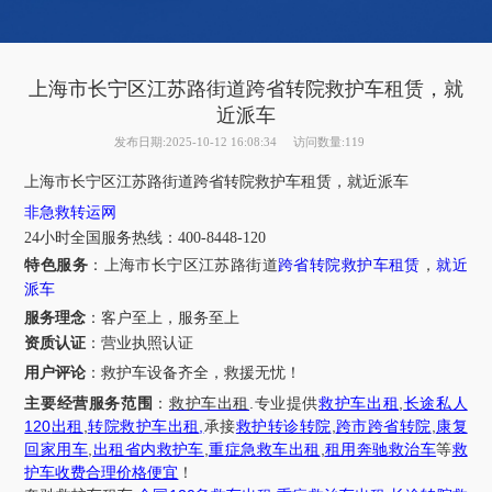
上海市长宁区江苏路街道跨省转院救护车租赁，就
近派车
发布日期:2025-10-12 16:08:34
访问数量:119
上海市
长宁区江苏路街道
跨省转院救护车租赁，就近派车
非急救转运网
24小时全国服务热线
：
400-8448-120
特色服务
：
上海市
长宁区江苏路街道
跨省转院救护车租赁
，
就近
派车
服务理念
：客户至上，服务至上
资质认证
：营业执照认证
用户评论
：
救护车设备齐全，救援无忧！
.
,
主要经营服务范围
：
救护车出租
专业提供
救护车出租
长途私人
120
,
,
,
,
出租
转院救护车出租
承接
救护转诊转院
跨市跨省转院
康复
,
,
,
回家用车
出租省内救护车
重症急救车出租
租用奔驰救治车
等
救
护车收费合理价格便宜
！