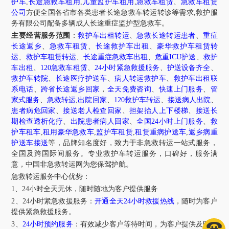
护车
,
长途急救车租用
,
儿童监护车租用
,
急救车租赁
、
急救车租赁
公司
方便全国各省市各类患者长途急救车转运转诊等需求,救护服
务有限公司配备多辆成人长途重症监护型急救车。
主要经营服务范围
：
救护车出租转运
、
急救长途转运患者
、
重症
长途返乡
、
急救车租赁
、
长途救护车出租
、
豪华救护车租赁转
运
、
救护车租赁转运
、
长途重症急救车出租
、
危重ICU护送
、
救护
车出租
、
120急救车租赁
、
24小时紧急救援服务
、
护送设备齐全
、
救护车转院
、
长途医疗护送车
、
病人转运救护车
、
救护车出租联
系电话
、
跨省长途返乡回家
，
全天免费咨询
、
快速上门服务
、
管
家式服务
、
急救转运
,
出院回家
、
120救护车转运
、
接送病人出院
、
患者病危回家
、
接送老人检查回家
、
担架抬人上下楼梯
、
接送长
期检查透析化疗
、
出院患者病人回家
、
全国24小时上门服务
、
救
护车租车
,
租用豪华急救车
,
监护车租赁
,
租赁重病护送车
,
返乡病重
护送车接送
等，品牌知名度好，致力于非急救转运一站式服务，
全国及跨国际间服务。专业救护车转运服务，口碑好，服务满
意，中国非急救转运网为您保驾护航。
急救转运服务中心优势：
1、24小时全天无休，随时随地为客户提供服务
2、24小时紧急救援服务：
开通全天24小时救援热线
，随时为客户
提供紧急救援服务。
3、
24小时预约服务
：有效减少客户等待时间，为客户提供及时的