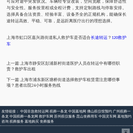
可应对途中突发状况。车辆经专业改装，空间宽敞，保障舒适性
与安全性。服务按里程或全程计费，支持定制路线与停靠安排。
选择具备合法资质、经验丰富、设备齐全的正规机构，能确保长
途转运高效、平稳、可靠，是远距离医疗出行的理想选择。
上海市
虹口区
嘉兴路街道
私人救护车是否适合
长途转运
？
救护
120
车
上一篇:上海市静安区彭浦新村街道医护人员在转运中有哪些职
责？救护车出租
下一篇:上海市浦东新区塘桥街道选择救护车租赁需注意哪些事
项？患者出院24小时服务热线
友情链接：
中国非急救转运网
殡葬一条龙
中国墓地网
佛山殡仪馆预约
广州殡葬一
条龙
中国殡葬一条龙网
救护车网
苏州殡仪服务
昆山丧葬用车
中国灵车网
墓地预约
咨询
殡葬服务
墓地购买
丧葬服务