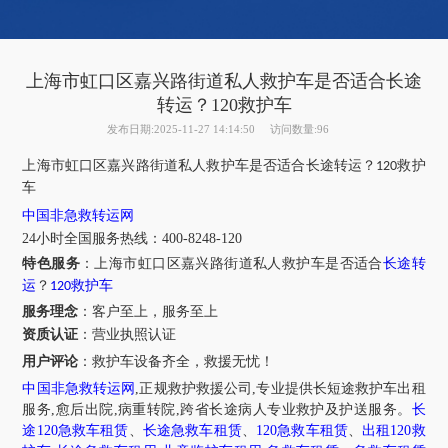
上海市虹口区嘉兴路街道私人救护车是否适合长途
转运？120救护车
发布日期:2025-11-27 14:14:50
访问数量:96
上海市
虹口区
嘉兴路街道
私人救护车是否适合长途转运？
救护
120
车
中国非急救转运网
24小时全国服务热线
：
400-8248-120
特色服务
：上海市虹口区嘉兴路街道
私人救护车是否适合
长途转
运
？
救护车
120
服务理念
：客户至上，服务至上
资质认证
：营业执照认证
用户评论
：
救护车设备齐全，救援无忧！
中国非急救转运网
,正规救护救援公司,专业提供长短途救护车出租
服务,愈后出院,病重转院,跨省长途病人专业救护及护送服务。
长
途120急救车租赁
、
长途急救车租赁
、
120急救车租赁
、
出租120救