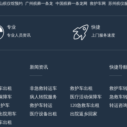
山殡仪馆预约
广州殡葬一条龙
中国殡葬一条龙网
救护车网
苏州殡仪
专业
快捷
专业人员资讯
上门服务速度
新闻资讯
快捷导
——
——
车出租
非急救转运车
救护车出租
救护车
保障车
病人转院服务
医疗活动保障车
急救车
救护车
救护车转运
120急救车出租
转运咨
出院用车
医疗设备出租
出院返乡回家
车出租