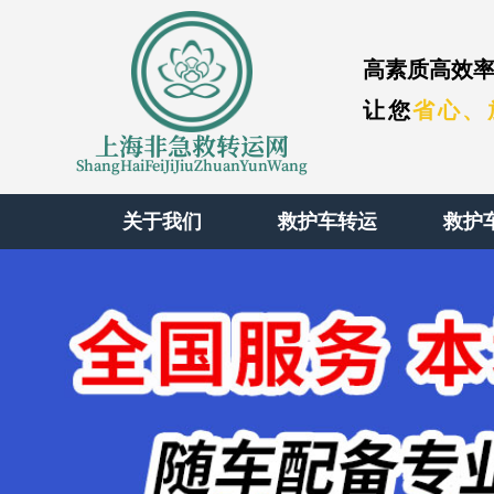
高素质高效率
让您
省心、
上海非急救转运网
ShangHaiFeiJiJiuZhuanYunWang
关于我们
救护车转运
救护