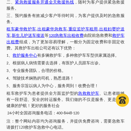
二、
紧急救援服务开通全天救援热线
，随时为客户提供紧急救援
服务。
三、预约服务有效减少客户等待时间，为客户提供及时的急救服
务。
租车豪华救护车
出租豪华急救车
重症监护车租用
出租妇婴护送
,
,
,
车
新生儿护送车接送
等
急救车出租收费
由院前急救费和
救护车
,
120
出租费
组成，为了更加容易理解，一般分为固定收费和非固定收
费。其救护车出租公司还有以下优势：
、
救护服务中心
有多辆救护车，多种救护车车型供家属选择。
1
、根据病人病情需要去选择，有医护人员跟车出诊。
2
、专业服务团队，合理的价格。
3
、驾驶技术娴熟的司机，熟悉道路！
4
、服务宗旨以病人为中心，服务周到！收费合理！
5
租车救护车为患者提供全方面监护型的
急救救护车
、让患者能够
有一段舒适、安全的转运服务。我们做的不仅是服务、更是一次
健康的护航！更好的服务社会
小时全国咨询服务电话：
24
400-8448-120
注：
整个网站内容均为咨询服务，并提供免费咨询，需要急救车
请拨打
120救护车急救中心电话
。