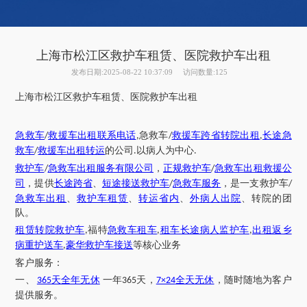
上海市松江区救护车租赁、医院救护车出租
发布日期:2025-08-22 10:37:09
访问数量:125
上海市
松江区
救护车租赁、医院救护车出租
急救车
救援车出租联系电话
急救车
救援车跨省转院出租
长途急
/
,
/
,
救车
救援车出租转运
的公司
以病人为中心
/
.
.
救护车
急救车出租服务有限公司
，
正规救护车
急救车出租救援公
/
/
司
，提供
长途跨省
、
短途接送救护车
急救车服务
，是一支救护车
/
/
急救车出租
、
救护车租赁
、
转运省内
、
外病人出院
、转院的团
队。
租赁转院救护车
福特
急救车租车
租车长途病人监护车
出租返乡
,
,
,
病重护送车
豪华救护车接送
等核心业务
,
客户服务：
一、
天全年无休
一年
天，
全天无休
，随时随地为客户
365
365
7×24
提供服务。