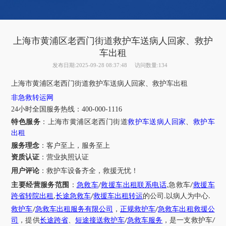
上海市黄浦区老西门街道救护车送病人回家、救护
车出租
发布日期:2025-09-28 08:37:48
访问数量:134
上海市
黄浦区老西门
街道
救护车送病人回家
、
救护车出租
非急救转运网
24小时全国服务热线
：
400-000-1116
特色服务
：
上海市
黄浦区老西门
街道
救护车送病人回家
、
救护车
出租
服务理念
：客户至上，服务至上
资质认证
：营业执照认证
用户评论
：
救护车设备齐全，救援无忧！
主要经营服务范围
：
急救车
救援车出租联系电话
急救车
救援车
/
,
/
跨省转院出租
长途急救车
救援车出租转运
的公司
以病人为中心
,
/
.
.
救护车
急救车出租服务有限公司
，
正规救护车
急救车出租救援公
/
/
司
，提供
长途跨省
、
短途接送救护车
急救车服务
，是一支救护车
/
/