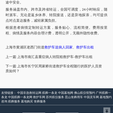
途中安全。
服务涵盖市内、跨市及跨省转运，全国可调度，
小时响应，随
24
时派车。无论是返乡休养、转院接送，还是异地探亲，均可提供
点对点直达服务，减轻家属负担。
根据患者病情定制转运方案，服务贴心、流程简便。费用按里
程、病情及服务内容合理计费，透明公开，无额外隐性收费。
上海市
黄浦区老西门
街道
救护车送病人回家
、
救护车出租
上一篇:上海市南汇县重症病人转院租救护车-救护车出租
下一篇:上海市长宁区周家桥街道救护车全程随行的医护人员资
质如何？
友情链接：
中国非急救转运网
殡葬一条龙
中国墓地网
佛山殡仪馆预约
广州殡葬一
条龙
中国殡葬一条龙网
救护车网
苏州殡仪服务
昆山丧葬用车
中国灵车网
墓地预约
咨询
殡葬服务
墓地购买
丧葬服务