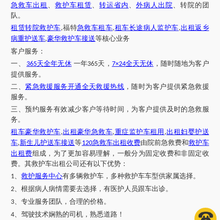
急救车出租
、
救护车租赁
、
转运省内
、
外病人出院
、转院的团
队。
租赁转院救护车
福特
急救车租车
租车长途病人监护车
出租返乡
,
,
,
病重护送车
豪华救护车接送
等核心业务
,
客户服务：
一、
天全年无休
一年
天，
全天无休
，随时随地为客户
365
365
7×24
提供服务。
二、
紧急救援服务开通全天救援热线
，随时为客户提供紧急救援
服务。
三、预约服务有效减少客户等待时间，为客户提供及时的急救服
务。
租车豪华救护车
出租豪华急救车
重症监护车租用
出租妇婴护送
,
,
,
车
新生儿护送车接送
等
急救车出租收费
由院前急救费和
救护车
,
120
出租费
组成，为了更加容易理解，一般分为固定收费和非固定收
费。其救护车出租公司还有以下优势：
、
救护服务中心
有多辆救护车，多种救护车车型供家属选择。
1
、根据病人病情需要去选择，有医护人员跟车出诊。
2
、专业服务团队，合理的价格。
3
、驾驶技术娴熟的司机，熟悉道路！
4