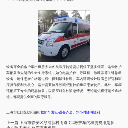
设备齐全的救护车出租服务为各类医疗转运需求提供了坚实保障。这些救护
车配备有先进的生命支持系统，如心电监护仪、呼吸机、除颤器等关键急救
设备，确保患者在转运过程中得到最佳护理。车内环境设计以病患舒适和医
疗操作便利为核心，适合需要特殊照顾或监控的重症患者使用。此外，车辆
还配置了专业的药品储备，以便应对各种紧急情况。无论是短程还是长途转
运，都能提供全面的医疗服务。
上海市
虹口区
欧阳路街
救护车出租
设备齐全
、
小时随叫随到
-
24
上一篇:上海市静安区彭浦新村街道ICU救护车的租赁费用是多
少？跨省接送-体育赛事保障