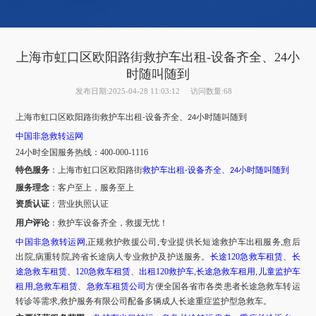
上海市虹口区欧阳路街救护车出租-设备齐全、24小
时随叫随到
发布日期:2025-04-28 11:03:12
访问数量:68
上海市
虹口区
欧阳路街
救护车出租
设备齐全、
小时随叫随到
-
24
中国非急救转运网
24小时全国服务热线
：
400-000-1116
特色服务
：
上海市
虹口区
欧阳路街
救护车出租
设备齐全
、
小时随叫随到
-
24
服务理念
：客户至上，服务至上
资质认证
：营业执照认证
用户评论
：
救护车设备齐全，救援无忧！
中国非急救转运网
,正规救护救援公司,专业提供长短途救护车出租服务,愈后
出院,病重转院,跨省长途病人专业救护及护送服务。
长途
120急救车租赁
、
长
途急救车租赁
、
120急救车租赁
、
出租
120救护车
,
长途急救车租用
,
儿童监护车
租用
,
急救车租赁
、
急救车租赁公司
方便全国各省市各类患者长途急救车转运
转诊等需求
,救护服务有限公司配备多辆成人长途重症监护型急救车。