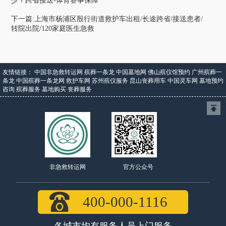
下一篇:上海市杨浦区殷行街道救护车出租/长途跨省/接送患者/
转院出院/120家庭医生急救
友情链接：
中国非急救转运网
殡葬一条龙
中国墓地网
佛山殡仪馆预约
广州殡葬一
条龙
中国殡葬一条龙网
救护车网
苏州殡仪服务
昆山丧葬用车
中国灵车网
墓地预约
咨询
殡葬服务
墓地购买
丧葬服务
官方公众号
非急救转运网
400-000-1116