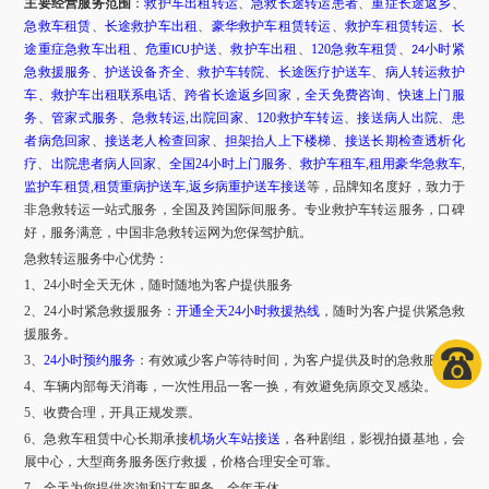
主要经营服务范围
：
救护车出租转运
、
急救长途转运患者
、
重症长途返乡
、
急救车租赁
、
长途救护车出租
、
豪华救护车租赁转运
、
救护车租赁转运
、
长
途重症急救车出租
、
危重
护送
、
救护车出租
、
120急救车租赁
、
小时紧
ICU
24
急救援服务
、
护送设备齐全
、
救护车转院
、
长途医疗护送车
、
病人转运救护
车
、
救护车出租联系电话
、
跨省长途返乡回家
，
全天免费咨询
、
快速上门服
务
、
管家式服务
、
急救转运
,
出院回家
、
120救护车转运
、
接送病人出院
、
患
者病危回家
、
接送老人检查回家
、
担架抬人上下楼梯
、
接送长期检查透析化
疗
、
出院患者病人回家
、
全国
24小时上门服务
、
救护车租车
,
租用豪华急救车
,
监护车租赁
,
租赁重病护送车
,
返乡病重护送车接送
等，品牌知名度好，致力于
非急救转运一站式服务，全国及跨国际间服务。专业救护车转运服务，口碑
好，服务满意，中国非急救转运网为您保驾护航。
急救转运服务中心优势：
1、24小时全天无休，随时随地为客户提供服务
2、24小时紧急救援服务：
开通全天
24小时救援热线
，随时为客户提供紧急救
援服务。
3、
24小时预约服务
：有效减少客户等待时间，为客户提供及时的急救服务。
4、车辆内部每天消毒，一次性用品一客一换，有效避免病原交叉感染。
5、收费合理，开具正规发票。
6、急救车租赁中心长期承接
机场火车站接送
，各种剧组，影视拍摄基地，会
展中心，大型商务服务医疗救援，价格合理安全可靠。
7、全天为您提供咨询和订车服务，全年无休。