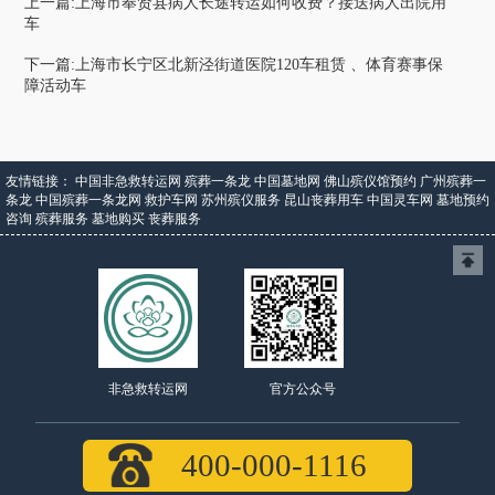
上一篇:上海市奉贤县病人长途转运如何收费？接送病人出院用
车
下一篇:上海市长宁区北新泾街道医院120车租赁 、体育赛事保
障活动车
友情链接：
中国非急救转运网
殡葬一条龙
中国墓地网
佛山殡仪馆预约
广州殡葬一
条龙
中国殡葬一条龙网
救护车网
苏州殡仪服务
昆山丧葬用车
中国灵车网
墓地预约
咨询
殡葬服务
墓地购买
丧葬服务
官方公众号
非急救转运网
400-000-1116