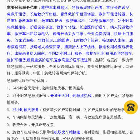
转诊等需求
,救护服务有限公司配备多辆成人长途重症监护型急救车。
主要经营服务范围
：
救护车出租转运
、
急救长途转运患者
、
重症长途返乡
、
急救车租赁
、
长途救护车出租
、
豪华救护车租赁转运
、
救护车租赁转运
、
长
途重症急救车出租
、
危重
护送
、
救护车出租
、
120急救车租赁
、
小时紧
ICU
24
急救援服务
、
护送设备齐全
、
救护车转院
、
长途医疗护送车
、
病人转运救护
车
、
救护车出租联系电话
、
跨省长途返乡回家
，
全天免费咨询
、
快速上门服
务
、
管家式服务
、
急救转运
,
出院回家
、
120救护车转运
、
接送病人出院
、
患
者病危回家
、
接送老人检查回家
、
担架抬人上下楼梯
、
接送长期检查透析化
疗
、
出院患者病人回家
、
全国
24小时上门服务
、
救护车租车
,
租用豪华急救车
,
监护车租赁
,
租赁重病护送车
,
返乡病重护送车接送
等，品牌知名度好，致力于
非急救转运一站式服务，全国及跨国际间服务。专业救护车转运服务，口碑
好，服务满意，中国非急救转运网为您保驾护航。
急救转运服务中心优势：
1、24小时全天无休，随时随地为客户提供服务
2、24小时紧急救援服务：
开通全天
24小时救援热线
，随时为客户提供紧急救
援服务。
3、
24小时预约服务
：有效减少客户等待时间，为客户提供及时的急救服务。
4、车辆内部每天消毒，一次性用品一客一换，有效避免病原交叉感染。
5、收费合理，开具正规发票。
6、急救车租赁中心长期承接
机场火车站接送
，各种剧组，影视拍摄基地，会
展中心，大型商务服务医疗救援，价格合理安全可靠。