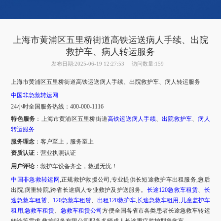
上海市黄浦区五里桥街道高铁运送病人手续、出院
救护车、病人转运服务
发布日期:2025-06-19 12:27:53
访问数量:159
上海市
黄浦区五里桥街道
高铁运送病人手续、出院救护车、病人转运服务
中国非急救转运网
24小时全国服务热线
：
400-000-1116
特色服务
：
上海市
黄浦区五里桥街道
高铁运送病人手续
、
出院救护车
、
病人
转运服务
服务理念
：客户至上，服务至上
资质认证
：营业执照认证
用户评论
：
救护车设备齐全，救援无忧！
中国非急救转运网
,正规救护救援公司,专业提供长短途救护车出租服务,愈后
出院,病重转院,跨省长途病人专业救护及护送服务。
长途
120急救车租赁
、
长
途急救车租赁
、
120急救车租赁
、
出租
120救护车
,
长途急救车租用
,
儿童监护车
租用
,
急救车租赁
、
急救车租赁公司
方便全国各省市各类患者长途急救车转运