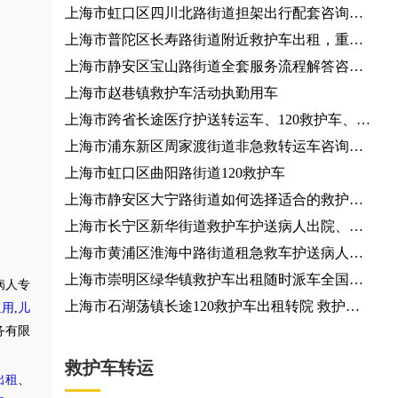
上海市虹口区四川北路街道担架出行配套咨询服
务、出行资源预约
上海市普陀区长寿路街道附近救护车出租，重症
监护型短途跨省转运车租赁
上海市静安区宝山路街道全套服务流程解答咨询
服务
上海市赵巷镇救护车活动执勤用车
上海市跨省长途医疗护送转运车、120救护车、长
途跨省专送
上海市浦东新区周家渡街道非急救转运车咨询电
话
上海市虹口区曲阳路街道120救护车
上海市静安区大宁路街道如何选择适合的救护车
机构？出租救护车
上海市长宁区新华街道救护车护送病人出院、救
护车出租
上海市黄浦区淮海中路街道租急救车护送病人返
乡
上海市崇明区绿华镇救护车出租随时派车全国护
病人专
送
上海市石湖荡镇长途120救护车出租转院 救护车
租用
,
儿
务有限
出租
救护车转运
出租
、