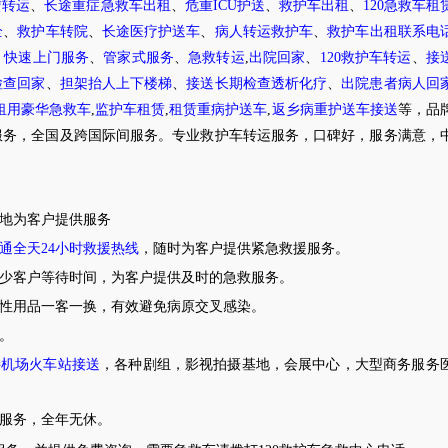
赁转运
、
长途重症急救车出租
、
危重ICU护送
、
救护车出租
、
120急救车租
全
、
救护车转院
、
长途医疗护送车
、
病人转运救护车
、
救护车出租联系电
、
快速上门服务
、
管家式服务
、
急救转运
,
出院回家
、
120救护车转运
、
接
检查回家
、
担架抬人上下楼梯
、
接送长期检查透析化疗
、
出院患者病人回
租用豪华急救车
,
监护车租赁
,
租赁重病护送车
,
返乡病重护送车接送
等，品
服务，全国及跨国际间服务。专业救护车转运服务，口碑好，服务满意，
随地为客户提供服务
通全天24小时救援热线
，随时为客户提供紧急救援服务。
少客户等待时间，为客户提供及时的急救服务。
次性用品一客一换，有效避免病原交叉感染。
。
接
机场火车站接送
，各种剧组，影视拍摄基地，会展中心，大型商务服务
车服务，全年无休。