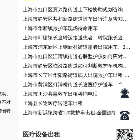
上海市虹口区嘉兴路街道上下楼协助规划咨询服
务、个人出行调度
上海市静安区共和新路街道随车出行注意告知咨
询服务
上海市华新镇救护车现场待命用车
上海市叶榭镇长途转运接送患者、转院跑长途、
长途120救护车出租服务
上海市浦东新区上钢新村街道患者出院用车、24
小时服务热线
上海市虹口区江湾镇街道心脏监护仪如何应对复
杂转运环境？120救护车出租服务
上海市静安区临汾路街道如何判断救护车机构是
否正规？救护车转运
上海市长宁区华阳路街道病人出院救护车出租-急
救车出租
上海市黄浦区打浦桥街道长途医疗护送车，全国
各地都有车
上海市川沙县急救车出租咨询电话
波动、
息不对
上海县长途医疗转运车出租
跨省转
上海市新浜镇跨省120救护车出租-全国连锁
医疗设备出租