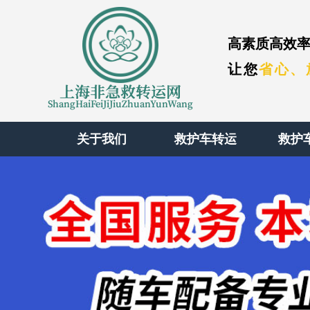
高素质高效率
让您
省心、
上海非急救转运网
ShangHaiFeiJiJiuZhuanYunWang
关于我们
救护车转运
救护