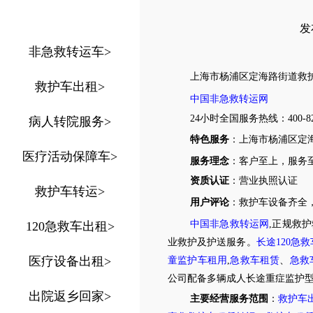
发布
非急救转运车
>
上海市
杨浦区
定海路街道
救
救护车出租
>
中国非急救转运网
24小时全国服务热线
：
400-8
病人转院服务
>
特色服务
：上海市杨浦区定
医疗活动保障车
>
服务理念
：客户至上，服务
资质认证
：营业执照认证
救护车转运
>
用户评论
：
救护车设备齐全
中国非急救转运网
,正规救
120急救车出租
>
业救护及护送服务。
长途120急
医疗设备出租
>
童监护车租用
,
急救车租赁
、
急救
公司配备多辆成人长途重症监护
出院返乡回家
>
主要经营服务范围
：
救护车