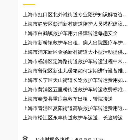
上海市虹口区北外滩街道专业陪护知识解答咨询
服务、跨城接送规划
上海市静安区彭浦新村街道陪护人员搭配建议咨
询服务
上海市白鹤镇救护车用力保障转运每趟安全
上海市新桥镇救护车出租、病人出院医疗车护
送、120急救车
上海市浦东新区金杨新村街道大小型活动提供车
辆
上海市杨浦区定海路街道救护车转运过程中常见
问题有哪些？120救护车出租
上海市普陀区新生儿暖箱如何定期进行设备维
护？跨省救护车
上海市长宁区天山街道长途救护车转运费用如何
计算？救护车出租
上海市黄浦区五里桥街道救护车转运收费标准、
救护车出租
上海市奉贤县重症急救车出租，转院接送
上海市青浦区夏阳街道高铁救护车转运费用透
明、救护车出租
上海市松江区永丰街道救护车运送、长途转运
24小时服务热线：400-000-1116