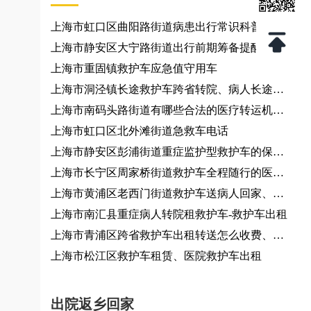
上海市虹口区曲阳路街道病患出行常识科普咨询
服务、城际运力咨询
上海市静安区大宁路街道出行前期筹备提醒咨询
服务
上海市重固镇救护车应急值守用车
上海市洞泾镇长途救护车跨省转院、病人长途转
运非急救转运车租赁
上海市南码头路街道有哪些合法的医疗转运机
构？大小型活动提供车辆
上海市虹口区北外滩街道急救车电话
上海市静安区彭浦街道重症监护型救护车的保养
频率是多少？救护车接送车
上海市长宁区周家桥街道救护车全程随行的医护
人员资质如何？
上海市黄浦区老西门街道救护车送病人回家、救
护车出租
上海市南汇县重症病人转院租救护车-救护车出租
上海市青浦区跨省救护车出租转送怎么收费、救
护车出租
上海市松江区救护车租赁、医院救护车出租
出院返乡回家