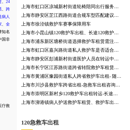
赁
、
24
上海市虹口区凉城新村街道轮椅陪同出行服务咨
话
、
跨
询服务、团队行程对接
上海市静安区芷江西路街道合规车型匹配建议咨
送病人
询服务
上海市徐泾镇救护车赛事保障用车
家
、
全
牌知名
上海市小昆山镇120救护车出租、长途120救护车
中国非
医疗护送、120救护车护送病人
上海市浦东新区塘桥街道选择救护车租赁需注意
哪些事项？患者出院24小时服务热线
上海市虹口区嘉兴路街道私人救护车是否适合长
途转运？120救护车
上海市静安区彭浦新村街道医护人员在转运中有
哪些职责？救护车出租
上海市长宁区江苏路街道跨省转院救护车租赁，
就近派车
上海市黄浦区豫园街道私人跨省救护车出租- 随时
派车全国护送
上海市川沙县救护车跨省出租-急救车出租咨询电
话，按公里收费
上海市崇明区新村乡120救护车出租转运-长途医
疗转运车出租，全国各地都有车
上海市泖港镇病人护送救护车租赁、救护车出租
医疗救
就近派车
120急救车出租