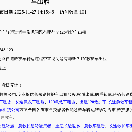
车出租
日期:2025-11-27 14:15:46
访问数量:101
护车转运过程中常见问题有哪些？
救护车出租
120
248-120
海路街道
救护车转运
过程中常见问题有哪些？
救护车出租
120
至上
，救援无忧！
护救援公司,专业提供长短途救护车出租服务,愈后出院,病重转院,跨省长途
救车租赁
、
长途急救车租赁
、
120急救车租赁
、
出租120救护车
,
长途急救车
车租赁公司
方便全国各省市各类患者长途急救车转运转诊等需求,救护服
型急救车。
出租转运
、
急救长途转运患者
、
重症长途返乡
、
急救车租赁
、
长途救护车