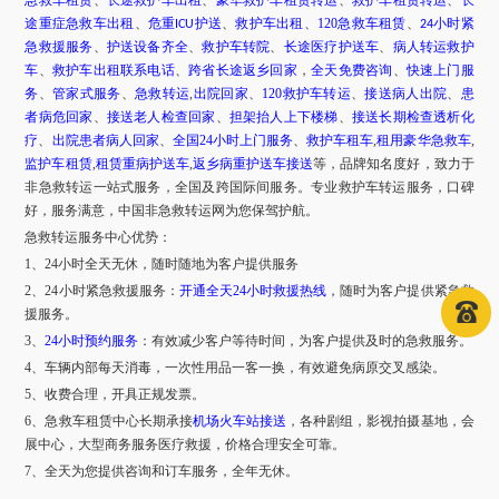
急救车租赁
、
长途救护车出租
、
豪华救护车租赁转运
、
救护车租赁转运
、
长
途重症急救车出租
、
危重
护送
、
救护车出租
、
120急救车租赁
、
小时紧
ICU
24
急救援服务
、
护送设备齐全
、
救护车转院
、
长途医疗护送车
、
病人转运救护
车
、
救护车出租联系电话
、
跨省长途返乡回家
，
全天免费咨询
、
快速上门服
务
、
管家式服务
、
急救转运
,
出院回家
、
120救护车转运
、
接送病人出院
、
患
者病危回家
、
接送老人检查回家
、
担架抬人上下楼梯
、
接送长期检查透析化
疗
、
出院患者病人回家
、
全国
24小时上门服务
、
救护车租车
,
租用豪华急救车
,
监护车租赁
,
租赁重病护送车
,
返乡病重护送车接送
等，品牌知名度好，致力于
非急救转运一站式服务，全国及跨国际间服务。专业救护车转运服务，口碑
好，服务满意，中国非急救转运网为您保驾护航。
急救转运服务中心优势：
1、24小时全天无休，随时随地为客户提供服务
2、24小时紧急救援服务：
开通全天
24小时救援热线
，随时为客户提供紧急救
援服务。
3、
24小时预约服务
：有效减少客户等待时间，为客户提供及时的急救服务。
4、车辆内部每天消毒，一次性用品一客一换，有效避免病原交叉感染。
5、收费合理，开具正规发票。
6、急救车租赁中心长期承接
机场火车站接送
，各种剧组，影视拍摄基地，会
展中心，大型商务服务医疗救援，价格合理安全可靠。
7、全天为您提供咨询和订车服务，全年无休。