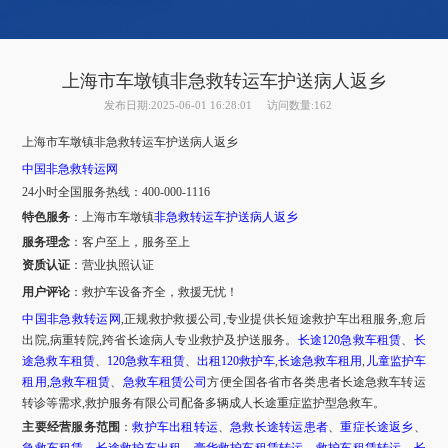
上海市车墩镇非急救转运车护送病人返乡
发布日期:2025-06-01 16:28:01
访问数量:162
上海市
车墩镇
非急救转运车护送病人返乡
中国非急救转运网
24小时全国服务热线
：
400-000-1116
特色服务
：
上海市
车墩镇
非急救转运车护送病人返乡
服务理念
：客户至上，服务至上
资质认证
：营业执照认证
用户评论
：
救护车设备齐全，救援无忧！
中国非急救转运网
,正规救护救援公司,专业提供长短途救护车出租服务,愈后
出院,病重转院,跨省长途病人专业救护及护送服务。
长途
120急救车租赁
、
长
途急救车租赁
、
120急救车租赁
、
出租
120救护车
,
长途急救车租用
,
儿童监护车
租用
,
急救车租赁
、
急救车租赁公司
方便全国各省市各类患者长途急救车转运
转诊等需求
,救护服务有限公司配备多辆成人长途重症监护型急救车。
主要经营服务范围
：
救护车出租转运
、
急救长途转运患者
、
重症长途返乡
、