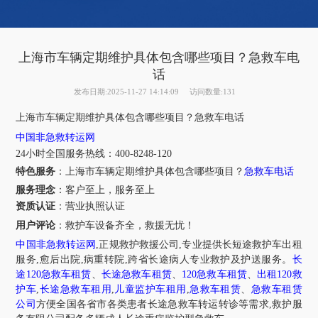
上海市车辆定期维护具体包含哪些项目？急救车电
话
发布日期:2025-11-27 14:14:09
访问数量:131
上海市
车辆定期维护具体包含哪些项目？急救车电话
中国非急救转运网
24小时全国服务热线
：
400-8248-120
特色服务
：上海市
车辆定期维护具体包含哪些项目？
急救车电话
服务理念
：客户至上，服务至上
资质认证
：营业执照认证
用户评论
：
救护车设备齐全，救援无忧！
中国非急救转运网
,正规救护救援公司,专业提供长短途救护车出租
服务,愈后出院,病重转院,跨省长途病人专业救护及护送服务。
长
途120急救车租赁
、
长途急救车租赁
、
120急救车租赁
、
出租120救
护车
,
长途急救车租用
,
儿童监护车租用
,
急救车租赁
、
急救车租赁
公司
方便全国各省市各类患者长途急救车转运转诊等需求,救护服