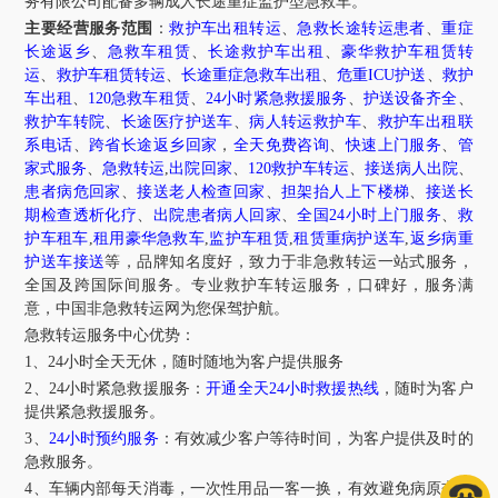
务有限公司配备多辆成人长途重症监护型急救车。
主要经营服务范围
：
救护车出租转运
、
急救长途转运患者
、
重症
长途返乡
、
急救车租赁
、
长途救护车出租
、
豪华救护车租赁转
运
、
救护车租赁转运
、
长途重症急救车出租
、
危重ICU护送
、
救护
车出租
、
120急救车租赁
、
24小时紧急救援服务
、
护送设备齐全
、
救护车转院
、
长途医疗护送车
、
病人转运救护车
、
救护车出租联
系电话
、
跨省长途返乡回家
，
全天免费咨询
、
快速上门服务
、
管
家式服务
、
急救转运
,
出院回家
、
120救护车转运
、
接送病人出院
、
患者病危回家
、
接送老人检查回家
、
担架抬人上下楼梯
、
接送长
期检查透析化疗
、
出院患者病人回家
、
全国24小时上门服务
、
救
护车租车
,
租用豪华急救车
,
监护车租赁
,
租赁重病护送车
,
返乡病重
护送车接送
等，品牌知名度好，致力于非急救转运一站式服务，
全国及跨国际间服务。专业救护车转运服务，口碑好，服务满
意，中国非急救转运网为您保驾护航。
急救转运服务中心优势：
1、24小时全天无休，随时随地为客户提供服务
2、24小时紧急救援服务：
开通全天24小时救援热线
，随时为客户
提供紧急救援服务。
3、
24小时预约服务
：有效减少客户等待时间，为客户提供及时的
急救服务。
4、车辆内部每天消毒，一次性用品一客一换，有效避免病原交叉