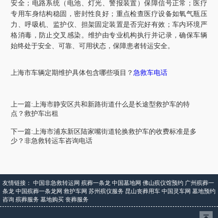
安全；电路系统（电池、灯光、警报装置）保障信号正常；医疗
专用车身结构稳固，密封性良好；重点检查医疗设备如氧气瓶压
力、呼吸机、监护仪、担架固定装置是否完好有效；车内环境严
格消毒，防止交叉感染。维护由专业机构执行并记录，确保车辆
始终处于安全、可靠、可用状态，保障患者转运安全。
上海市
车辆定期维护具体包含哪些项目？
急救车电话
上一篇:上海市静安区共和新路街道什么是长途型救护车的特
点？救护车出租
下一篇:上海市浦东新区陆家嘴街道轮换救护车的收费标准是多
少？非急救转运车咨询电话
友情链接：
中国非急救转运网
殡葬一条龙
中国墓地网
佛山殡仪馆预约
广州殡葬一
条龙
中国殡葬一条龙网
救护车网
苏州殡仪服务
昆山丧葬用车
中国灵车网
墓地预约
咨询
殡葬服务
墓地购买
丧葬服务